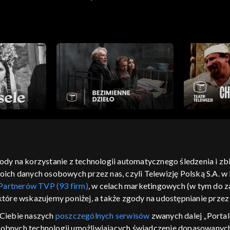
rdalny powód sporu pozwolił skuteczniej wypunktować c
 zwady, pieniactwa, intryg. wybitny spektakl Jana Świd
akowska, Joanna Jędryka, Wojciech Pokora i sam Jan Świd
eżyser przedstawienia, zarazem niezapomniany odtwórca r
msty”, ilu rozmaitych gra w niej aktorów.
Volmer; Realizacja TV: Ewa Vogtman-Budny;
gody na korzystanie z technologii automatycznego śledzenia i z
h danych osobowych przez nas, czyli Telewizję Polską S.A. w l
moje zgody
pomoc
kontakt
voucher
dostępno
Partnerów TVP (93 firm)
, w celach marketingowych (w tym do
CJA
 które wskazujemy poniżej, a także zgody na udostępnianie prze
LSKI
Ciebie naszych
poszczególnych serwisów
zwanych dalej „Portal
dobnych technologii umożliwiających świadczenie dopasowanych i
y Zjednoczone ,