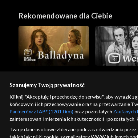
uczynił kwestię naprawy muru granicznego. Absu
Rekomendowane dla Ciebie
obyczajowości sarmackiej przywary, skłonność do
obsadzie aktorskiej (Czesław Wołłejko, Emilia Kr
znaczeniu tradycyjna, bliska tekstowi Fredry. R
Fredrę i uważam, że tyle jest odmiennych ujęć „Ze
Autor: Aleksander Fredro; Scenografia: Hanna 
Szanujemy Twoją prywatność
© 2026 Telewizja Polska S.A. w likwidacji
Kliknij "Akceptuję i przechodzę do serwisu", aby wyrazić z
końcowym i ich przechowywanie oraz na przetwarzanie Twoic
regulamin serwisu
cennik
polityka prywatności
Partnerów z IAB* (1201 firm)
oraz pozostałych
Zaufanych 
GEOLOKALIZA
zainteresowań i mierzenia ich skuteczności) i pozostałych,
ŁĄCZYSZ SIĘ SPOZA PO
Twoje dane osobowe zbierane podczas odwiedzania przez 
takich jak: pliki cookie, sygnalizatory WWW lub innych po
Kraj, z którego się łączysz, to Stan