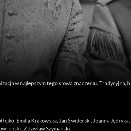
izacja w najlepszym tego słowa znaczeniu. Tradycyjna, b
 najwybitniejszy utwór mistrza Aleksandra Fredry (1793-7
 w Odrzykoniu (w którego posiadanie nb. wszedł Fredro p
łłejko
, 
Emilia Krakowska
, 
Jan Świderski
, 
Joanna Jędryka
, 
ku Rzeczypospolitej, na bliżej nie określoną prowincję.
kowroński
, 
Zdzisław Szymański
iem Raptusiewiczem a Rejentem Milczkiem (zgodnie z oś