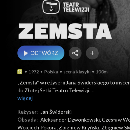
ODTWÓRZ
1972
Polska
scena klasyki
100m
„Zemsta” w reżyserii Jana Świderskiego to inscen
do Złotej Setki Teatru Telewizji.
Arcydzieło komediopisarstwa. Najpopularniejszy i
więcej
schodzi z polskich scen. U źródeł pomysłu Fredry legła „powieść gminna”, zaczerpnięta z zamierzchłej przeszłości. Historię rodowego sporu Firlejów i
Reżyser:
Jan Świderski
Skotnickich, zwaśnionych współwłaścicieli zamku
Obsada:
Aleksander Dzwonkowski
, 
Czesław Wo
przeniósł w czasy sobie współczesne, tuż po upad
Wojciech Pokora
, 
Zbigniew Kryński
, 
Zbigniew S
rzedmiotem sąsiedzkiego zatargu miedzy Cześnik