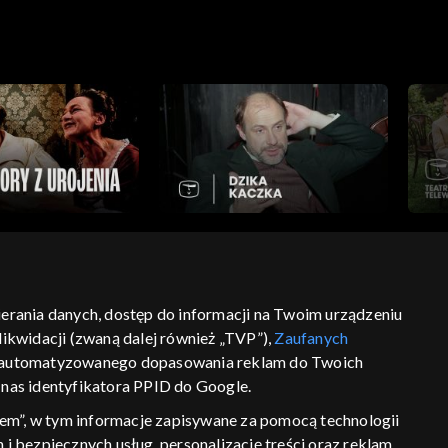
harakterystyczne dla mentalności i
erskiego z roku 1972, zrealizowany w doborowej
erski), to inscenizacja w najlepszym tego słowa
oli Cześnika, przyznał otwarcie: – Kocham
bierania danych, dostęp do informacji na Twoim urządzeniu
ikwidacji (zwaną dalej również „TVP”),
Zaufanych
ść
informacje o dostawcy usług
 zautomatyzowanego dopasowania reklam do Twoich
z nas identyfikatora PPID do Google.
em”, w tym informacje zapisywane za pomocą technologii
 bezpiecznych usług, personalizację treści oraz reklam,