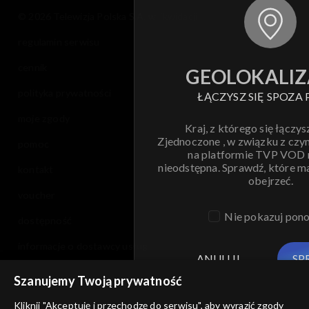
© 2026 Telewizja Polska S.A. w likwidacji
regulamin serwisu
cennik
GEOLOKALIZ
polityka prywatności
ŁĄCZYSZ SIĘ SPOZA 
moje zgody
Kraj, z którego się łączys
Zjednoczone , w związku z czy
pomoc
na platformie TVP VOD
nieodstępna. Sprawdź, które m
kontakt
obejrzeć.
voucher
Nie pokazuj pon
dostępność
informacje o dostawcy usług
ANULUJ
SP
Szanujemy Twoją prywatność
Kliknij "Akceptuję i przechodzę do serwisu", aby wyrazić zgody