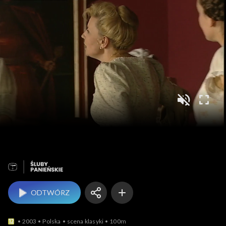
Ś
ODTWÓRZ
2003
Polska
scena klasyki
100m