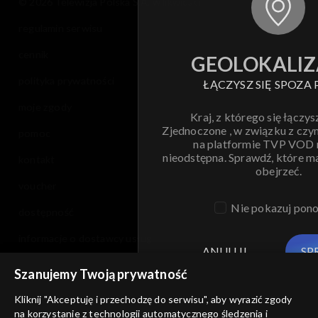
© 2026 Telewizja Polska S.A. w likwidacji
regulamin serwisu
cennik
GEOLOKALIZ
polityka prywatności
ŁĄCZYSZ SIĘ SPOZA 
moje zgody
Kraj, z którego się łączys
Zjednoczone , w związku z czy
pomoc
na platformie TVP VOD
nieodstępna. Sprawdź, które m
kontakt
obejrzeć.
voucher
Nie pokazuj pon
dostępność
informacje o dostawcy usług
ANULUJ
SP
Szanujemy Twoją prywatność
Kliknij "Akceptuję i przechodzę do serwisu", aby wyrazić zgody
na korzystanie z technologii automatycznego śledzenia i