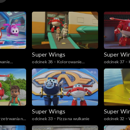
a
 Lotki
Super Wings
Super Wi
wanie
odcinek 38 – Kolorowanie
odcinek 37 –
Kosmosu, część 1
ciasteczka
Super Wings
Super Wi
rzetrwania na
odcinek 33 – Pizza na wulkanie
odcinek 32 –
część 2