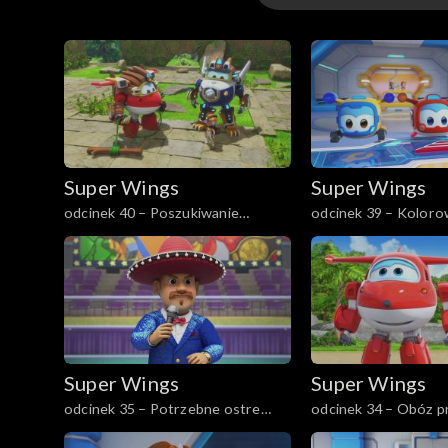
sezon 6 – Strażnicy świat
sezon 5 – Super
sezon 4
Super Wings
Super Wings
sezon 3
odcinek 40 – Poszukiwanie
odcinek 39 – Koloro
skarbów w Peru
Kosmosu, część 2
Super Wings
Super Wings
odcinek 35 – Potrzebne ostre
odcinek 34 – Obóz p
taco w Meksyku
Fiji