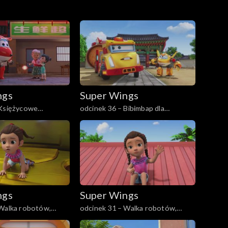
ngs
Super Wings
 Księżycowe
odcinek 36 – Bibimbap dla
wszystkich
ngs
Super Wings
 Walka robotów,
odcinek 31 – Walka robotów,
część 1