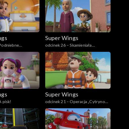
ngs
Super Wings
 Podniebne
odcinek 26 – Skamieniała
niespodzianka
ngs
Super Wings
A pisk!
odcinek 21 – Operacja „Cytrynowy
robot”