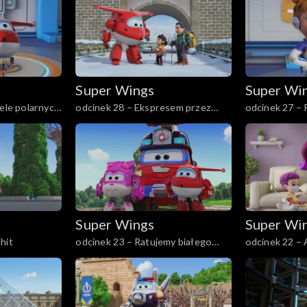
Super Wings
Super Wi
iele polarnych
odcinek 28 – Ekspresem przez
odcinek 27 –
wielki mur chiński
zamieszanie
Super Wings
Super Wi
hit
odcinek 23 – Ratujemy białego
odcinek 22 – 
słonia