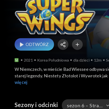
ODTWÓRZ
2021
Korea Południowa
dla dzieci
12m
S
W Niemczech, w mieście Bad Wiessee odbywa się 
starej legendy. Niestety Złotolot i Wywrotek jak
więcej
Sezony i odcinki
sezon 6 – Strażnicy świata