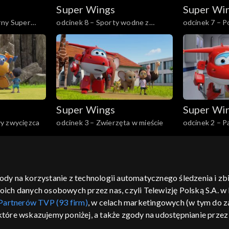
Super Wings
Super Wi
rny Super
odcinek 8 – Sporty wodne z
odcinek 7 – 
morsami
Super Wings
Super Wi
y zwycięzca
odcinek 3 – Zwierzęta w mieście
odcinek 2 – Pa
gody na korzystanie z technologii automatycznego śledzenia i z
h danych osobowych przez nas, czyli Telewizję Polską S.A. w l
moje zgody
pomoc
kontakt
voucher
dostępno
Partnerów TVP (93 firm)
, w celach marketingowych (w tym do
CJA
 które wskazujemy poniżej, a także zgody na udostępnianie prze
LSKI