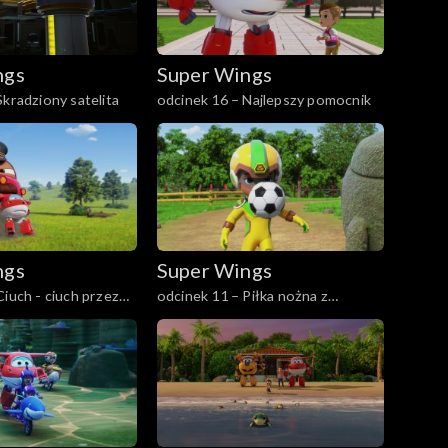
ngs
Super Wings
Skradziony satelita
odcinek 16 – Najlepszy pomocnik
ngs
Super Wings
Ciuch - ciuch przez
odcinek 11 – Piłka nożna z
rzeźbami