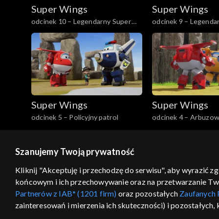
Super Wings
Super Wings
odcinek 10 – Legendarny Super
odcinek 9 – Legenda
Wings, część 2
Wings, część 1
Super Wings
Super Wings
odcinek 5 – Policyjny patrol
odcinek 4 – Arbuzow
Szanujemy Twoją prywatność
© 2026 Telewizja Polska S.A. w likwidacji
Kliknij "Akceptuję i przechodzę do serwisu", aby wyrazić z
końcowym i ich przechowywanie oraz na przetwarzanie Twoic
regulamin serwisu
cennik
polityka prywatności
Partnerów z IAB* (1201 firm)
oraz pozostałych
Zaufanych 
GEOLOKALIZA
zainteresowań i mierzenia ich skuteczności) i pozostałych,
ŁĄCZYSZ SIĘ SPOZA PO