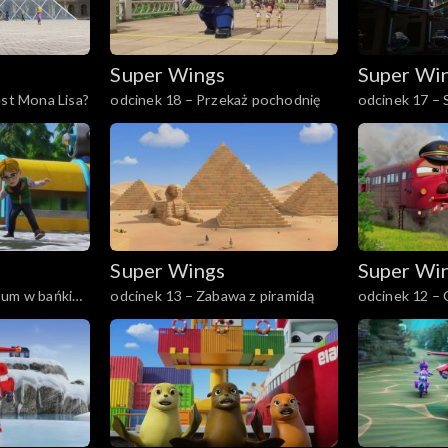
Super Wings
Super Wi
est Mona Lisa?
odcinek 18 – Przekaż pochodnię
odcinek 17 – 
Super Wings
Super Wi
rum w bańki
odcinek 13 – Zabawa z piramidą
odcinek 12 – 
wodę