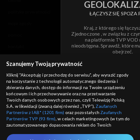
cennik
GEOLOKALIZ
polityka prywatności
ŁĄCZYSZ SIĘ SPOZA 
moje zgody
Kraj, z którego się łączys
Zjednoczone , w związku z czy
pomoc
na platformie TVP VOD
nieodstępna. Sprawdź, które m
kontakt
obejrzeć.
voucher
Szanujemy Twoją prywatność
Nie pokazuj pon
dostępność
Kliknij "Akceptuję i przechodzę do serwisu", aby wyrazić zgody
na korzystanie z technologii automatycznego śledzenia i
informacje o dostawcy usług
ANULUJ
SP
zbierania danych, dostęp do informacji na Twoim urządzeniu
końcowym i ich przechowywanie oraz na przetwarzanie
Twoich danych osobowych przez nas, czyli Telewizję Polską
S.A. w likwidacji (zwaną dalej również „TVP”),
Zaufanych
Partnerów z IAB* (1201 firm)
oraz pozostałych
Zaufanych
Partnerów TVP (93 firm)
, w celach marketingowych (w tym do
zautomatyzowanego dopasowania reklam do Twoich
zainteresowań i mierzenia ich skuteczności) i pozostałych,
które wskazujemy poniżej, a także zgody na udostępnianie