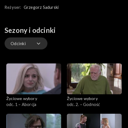
produkcja, która skłania do refleksji nad własnymi decyzjami,
pokazując, jak głęboko mogą one wpłynąć na nasze życie oraz
Reżyser:
Grzegorz Sadurski
na życie innych ludzi.
Sezony i odcinki
Odcinki
Odcinki
Życiowe wybory
Życiowe wybory
odc. 1 – Aborcja
odc. 2. – Godność