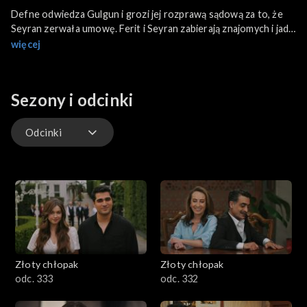
Defne odwiedza Gulgun i grozi jej rozprawą sądową za to, że
Seyran zerwała umowę. Ferit i Seyran zabierają znajomych i jadą
na kilka dni w góry. Chcą pomóc w rozwiązaniu problemów
więcej
Fuata i Asuman. Doskonale się razem bawią. Ferit liczy, że w
końcu zdobędzie serce Seyran. Sefika się buntuje. Uważa, że
służba za mało zarabia. Latif ma przez to kłopoty.
Sezony i odcinki
Odcinki
Odcinki
Złoty chłopak
Złoty chłopak
odc. 333
odc. 332