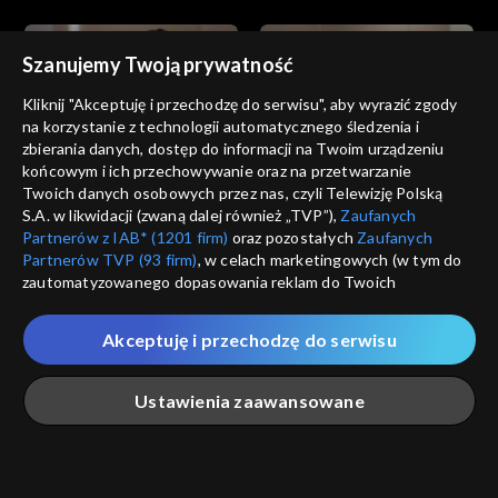
Szanujemy Twoją prywatność
Kliknij "Akceptuję i przechodzę do serwisu", aby wyrazić zgody
na korzystanie z technologii automatycznego śledzenia i
zbierania danych, dostęp do informacji na Twoim urządzeniu
Złoty chłopak
Złoty chłopak
końcowym i ich przechowywanie oraz na przetwarzanie
odc. 183
odc. 182
Twoich danych osobowych przez nas, czyli Telewizję Polską
S.A. w likwidacji (zwaną dalej również „TVP”),
Zaufanych
Partnerów z IAB* (1201 firm)
oraz pozostałych
Zaufanych
Partnerów TVP (93 firm)
, w celach marketingowych (w tym do
zautomatyzowanego dopasowania reklam do Twoich
zainteresowań i mierzenia ich skuteczności) i pozostałych,
które wskazujemy poniżej, a także zgody na udostępnianie
Akceptuję i przechodzę do serwisu
przez nas identyfikatora PPID do Google.
Złoty chłopak
Złoty chłopak
odc. 181
odc. 180
Twoje dane osobowe zbierane podczas odwiedzania przez
Ustawienia zaawansowane
Ciebie naszych
poszczególnych serwisów
zwanych dalej
„Portalem”, w tym informacje zapisywane za pomocą
technologii takich jak: pliki cookie, sygnalizatory WWW lub
innych podobnych technologii umożliwiających świadczenie
Główna
Szukaj
Moja lista
Na żywo
Więcej
dopasowanych i bezpiecznych usług, personalizację treści