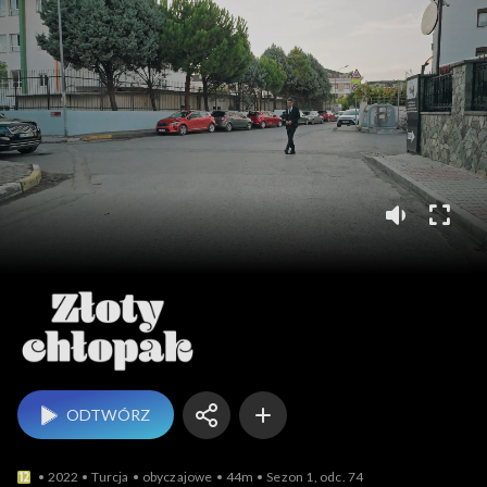
Złoty chłopak
ODTWÓRZ
2022
Turcja
obyczajowe
44m
Sezon 1, odc. 74