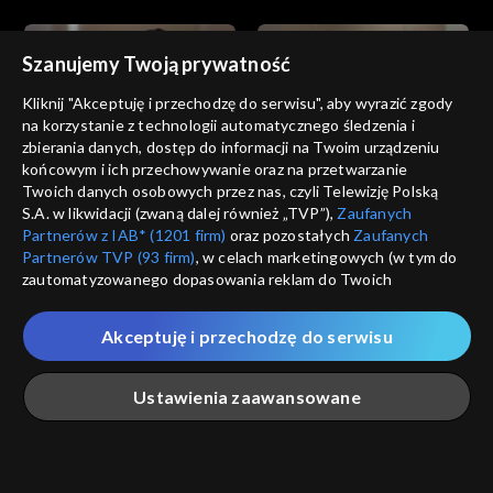
Szanujemy Twoją prywatność
Kliknij "Akceptuję i przechodzę do serwisu", aby wyrazić zgody
na korzystanie z technologii automatycznego śledzenia i
zbierania danych, dostęp do informacji na Twoim urządzeniu
Złoty chłopak
Złoty chłopak
końcowym i ich przechowywanie oraz na przetwarzanie
odc. 183
odc. 182
Twoich danych osobowych przez nas, czyli Telewizję Polską
S.A. w likwidacji (zwaną dalej również „TVP”),
Zaufanych
Partnerów z IAB* (1201 firm)
oraz pozostałych
Zaufanych
Partnerów TVP (93 firm)
, w celach marketingowych (w tym do
zautomatyzowanego dopasowania reklam do Twoich
zainteresowań i mierzenia ich skuteczności) i pozostałych,
które wskazujemy poniżej, a także zgody na udostępnianie
Akceptuję i przechodzę do serwisu
przez nas identyfikatora PPID do Google.
Złoty chłopak
Złoty chłopak
odc. 181
odc. 180
Twoje dane osobowe zbierane podczas odwiedzania przez
Ustawienia zaawansowane
Ciebie naszych
poszczególnych serwisów
zwanych dalej
„Portalem”, w tym informacje zapisywane za pomocą
technologii takich jak: pliki cookie, sygnalizatory WWW lub
innych podobnych technologii umożliwiających świadczenie
Główna
Szukaj
Moja lista
Na żywo
Więcej
dopasowanych i bezpiecznych usług, personalizację treści