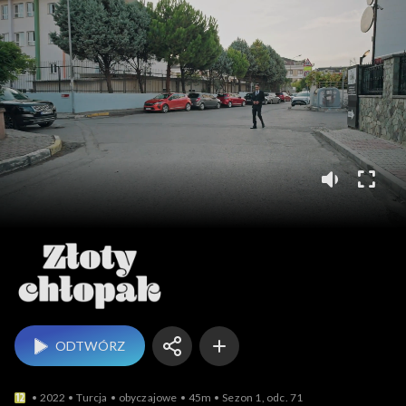
Złoty chłopak
ODTWÓRZ
2022
Turcja
obyczajowe
45m
Sezon 1, odc. 71