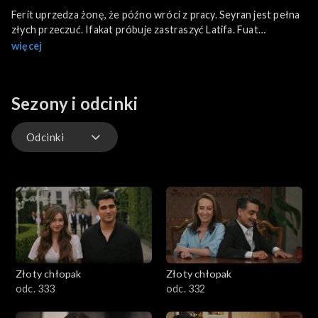
Ferit uprzedza żonę, że późno wróci z pracy. Seyran jest pełna
złych przeczuć. Ifakat próbuje zastraszyć Latifa. Fuat
przeprasza Asuman za swoje zachowanie. Szczera rozmowa
więcej
kończy się decyzją o rozwodzie. Orhan zabiera żonę na kolację
do restauracji.
Sezony i odcinki
Odcinki
Odcinki
Złoty chłopak
Złoty chłopak
odc. 333
odc. 332