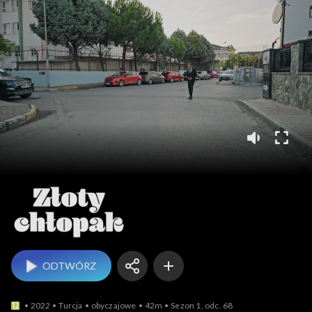
Złoty chłopak
ODTWÓRZ
2022
Turcja
obyczajowe
42m
Sezon 1, odc. 68