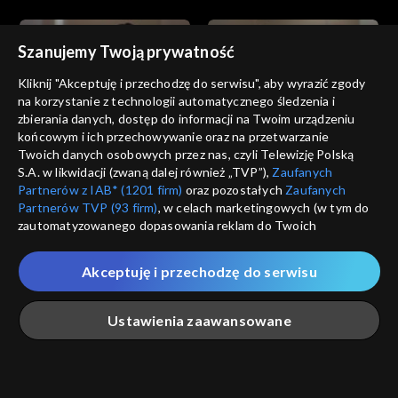
Szanujemy Twoją prywatność
Kliknij "Akceptuję i przechodzę do serwisu", aby wyrazić zgody
na korzystanie z technologii automatycznego śledzenia i
zbierania danych, dostęp do informacji na Twoim urządzeniu
Złoty chłopak
Złoty chłopak
końcowym i ich przechowywanie oraz na przetwarzanie
odc. 183
odc. 182
Twoich danych osobowych przez nas, czyli Telewizję Polską
S.A. w likwidacji (zwaną dalej również „TVP”),
Zaufanych
Partnerów z IAB* (1201 firm)
oraz pozostałych
Zaufanych
Partnerów TVP (93 firm)
, w celach marketingowych (w tym do
zautomatyzowanego dopasowania reklam do Twoich
zainteresowań i mierzenia ich skuteczności) i pozostałych,
które wskazujemy poniżej, a także zgody na udostępnianie
Akceptuję i przechodzę do serwisu
przez nas identyfikatora PPID do Google.
Złoty chłopak
Złoty chłopak
odc. 181
odc. 180
Twoje dane osobowe zbierane podczas odwiedzania przez
Ustawienia zaawansowane
Ciebie naszych
poszczególnych serwisów
zwanych dalej
„Portalem”, w tym informacje zapisywane za pomocą
technologii takich jak: pliki cookie, sygnalizatory WWW lub
innych podobnych technologii umożliwiających świadczenie
Główna
Szukaj
Moja lista
Na żywo
Więcej
dopasowanych i bezpiecznych usług, personalizację treści