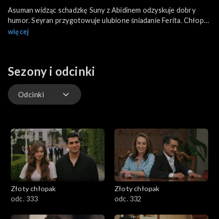
Asuman widząc schadzkę Suny z Abidinem odzyskuje dobry
humor. Seyran przygotowuje ulubione śniadanie Ferita. Chłopak
jest zachwycony niespodzianką. Latif zaczyna wprowadzać
więcej
swoje porządki w rezydencji. Gulgun przestaje pobłażać synowi
w sprawie Pelin. Ferit chce sprawić przyjemność żonie. O swoim
pomyśle opowiada dziadkowi.
Sezony i odcinki
Odcinki
Odcinki
Złoty chłopak
Złoty chłopak
odc. 333
odc. 332