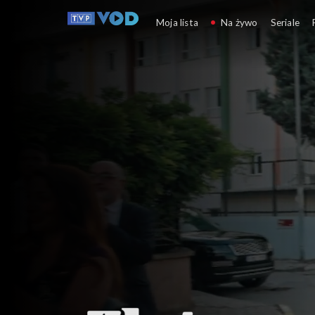
Złoty chłopak
Moja lista
Na żywo
Seriale