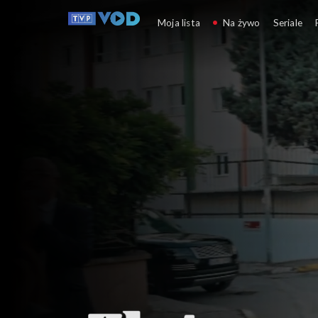
Złoty chłopak
Moja lista
Na żywo
Seriale