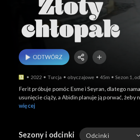
ODTWÓRZ
2022
Turcja
obyczajowe
45m
Sezon 1, od
Ferit próbuje pomóc Esme i Seyran, dlatego namaw
usunięcie ciąży, a Abidin planuje ją porwać, żeby n
rezydencji Abidina, gdzie Aysen ją szantażuje. D
więcej
Sezony i odcinki
Odcinki