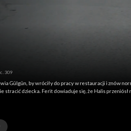
c. 309
ia Gülgün, by wróciły do pracy w restauracji i znów nor
ie stracić dziecka. Ferit dowiaduje się, że Halis przeniós
ochodzi do kłótni i Aysen spada ze schodów.