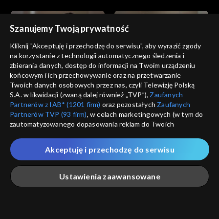
Szanujemy Twoją prywatność
Kliknij "Akceptuję i przechodzę do serwisu", aby wyrazić zgody
na korzystanie z technologii automatycznego śledzenia i
zbierania danych, dostęp do informacji na Twoim urządzeniu
Złoty chłopak
Złoty chłopak
końcowym i ich przechowywanie oraz na przetwarzanie
odc. 183
odc. 182
Twoich danych osobowych przez nas, czyli Telewizję Polską
S.A. w likwidacji (zwaną dalej również „TVP”),
Zaufanych
Partnerów z IAB* (1201 firm)
oraz pozostałych
Zaufanych
Partnerów TVP (93 firm)
, w celach marketingowych (w tym do
zautomatyzowanego dopasowania reklam do Twoich
zainteresowań i mierzenia ich skuteczności) i pozostałych,
które wskazujemy poniżej, a także zgody na udostępnianie
Akceptuję i przechodzę do serwisu
przez nas identyfikatora PPID do Google.
Złoty chłopak
Złoty chłopak
odc. 181
odc. 180
Twoje dane osobowe zbierane podczas odwiedzania przez
Ustawienia zaawansowane
Ciebie naszych
poszczególnych serwisów
zwanych dalej
„Portalem”, w tym informacje zapisywane za pomocą
technologii takich jak: pliki cookie, sygnalizatory WWW lub
innych podobnych technologii umożliwiających świadczenie
Główna
Szukaj
Moja lista
Na żywo
Więcej
dopasowanych i bezpiecznych usług, personalizację treści