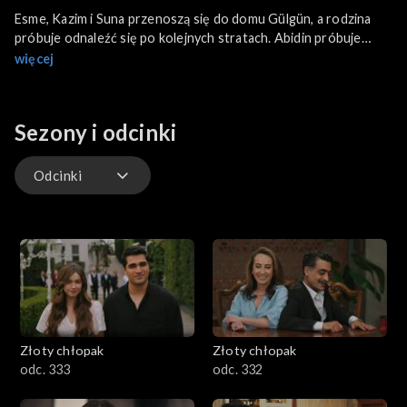
Esme, Kazim i Suna przenoszą się do domu Gülgün, a rodzina
próbuje odnaleźć się po kolejnych stratach. Abidin próbuje
zdobyć wybaczenie Suny i chce z nią wychowywać ich dziecko.
więcej
Aysen prosi Wielką Panią o pracę i deklaruje lojalność wobec
Abidina. Seyran znika, a Ferit odkrywa, że razem z Ifakat
zaplanowała konfrontację z Wielką Panią.
Sezony i odcinki
Odcinki
Odcinki
Złoty chłopak
Złoty chłopak
odc. 333
odc. 332