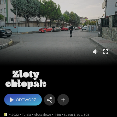
Złoty chłopak
ODTWÓRZ
2022
Turcja
obyczajowe
44m
Sezon 1, odc. 308