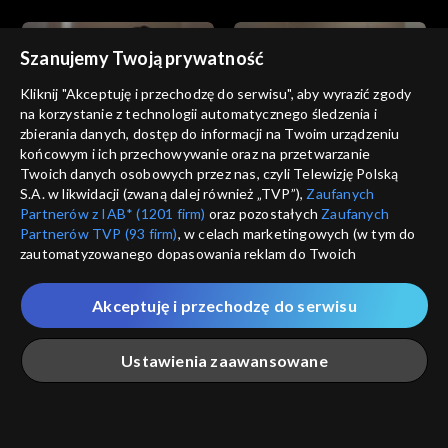
Szanujemy Twoją prywatność
Kliknij "Akceptuję i przechodzę do serwisu", aby wyrazić zgody
na korzystanie z technologii automatycznego śledzenia i
zbierania danych, dostęp do informacji na Twoim urządzeniu
Złoty chłopak
Złoty chłopak
końcowym i ich przechowywanie oraz na przetwarzanie
odc. 183
odc. 182
Twoich danych osobowych przez nas, czyli Telewizję Polską
S.A. w likwidacji (zwaną dalej również „TVP”),
Zaufanych
Partnerów z IAB* (1201 firm)
oraz pozostałych
Zaufanych
Partnerów TVP (93 firm)
, w celach marketingowych (w tym do
zautomatyzowanego dopasowania reklam do Twoich
zainteresowań i mierzenia ich skuteczności) i pozostałych,
które wskazujemy poniżej, a także zgody na udostępnianie
Akceptuję i przechodzę do serwisu
przez nas identyfikatora PPID do Google.
Złoty chłopak
Złoty chłopak
odc. 181
odc. 180
Twoje dane osobowe zbierane podczas odwiedzania przez
Ustawienia zaawansowane
Ciebie naszych
poszczególnych serwisów
zwanych dalej
„Portalem”, w tym informacje zapisywane za pomocą
technologii takich jak: pliki cookie, sygnalizatory WWW lub
innych podobnych technologii umożliwiających świadczenie
Główna
Szukaj
Moja lista
Na żywo
Więcej
dopasowanych i bezpiecznych usług, personalizację treści