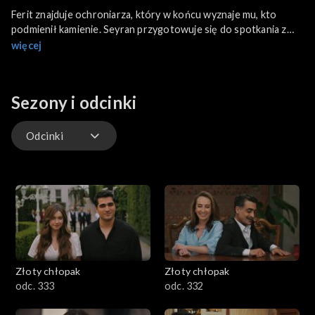
Ferit znajduje ochroniarza, który w końcu wyznaje mu, kto
podmienił kamienie. Seyran przygotowuje się do spotkania z
inwestorami i przekonuje Wielką Panią, by przyszła wieczorem
więcej
do rezydencji na kolację w sprawie hipoteki. Feri zarzuca
Seyran, że stanęła po stronie Halisa, a nie jego. W domu
wybucha skandal, gdy Gülgün ujawnia, że dziecko Betül nie jest
Sezony i odcinki
dzieckiem Orhan. Halis zrzuca na Seyran odpowiedzialność za
ratowanie rodziny i firmy, a Seyran odkłada swoją kolejną
wizytę lekarską, by skupić się na sprawach Korhanów.
Odcinki
Odcinki
Złoty chłopak
Złoty chłopak
odc. 333
odc. 332