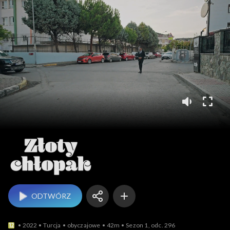
Złoty chłopak
ODTWÓRZ
2022
Turcja
obyczajowe
42m
Sezon 1, odc. 296