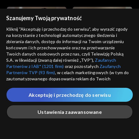
Szanujemy Twoją prywatność
Kliknij "Akceptuję i przechodzę do serwisu", aby wyrazić zgody
na korzystanie z technologii automatycznego śledzenia i
zbierania danych, dostęp do informacji na Twoim urządzeniu
Złoty chłopak
Złoty chłopak
końcowym i ich przechowywanie oraz na przetwarzanie
odc. 183
odc. 182
Twoich danych osobowych przez nas, czyli Telewizję Polską
S.A. w likwidacji (zwaną dalej również „TVP”),
Zaufanych
Partnerów z IAB* (1201 firm)
oraz pozostałych
Zaufanych
Partnerów TVP (93 firm)
, w celach marketingowych (w tym do
zautomatyzowanego dopasowania reklam do Twoich
zainteresowań i mierzenia ich skuteczności) i pozostałych,
które wskazujemy poniżej, a także zgody na udostępnianie
Akceptuję i przechodzę do serwisu
przez nas identyfikatora PPID do Google.
Złoty chłopak
Złoty chłopak
odc. 181
odc. 180
Twoje dane osobowe zbierane podczas odwiedzania przez
Ustawienia zaawansowane
Ciebie naszych
poszczególnych serwisów
zwanych dalej
„Portalem”, w tym informacje zapisywane za pomocą
technologii takich jak: pliki cookie, sygnalizatory WWW lub
innych podobnych technologii umożliwiających świadczenie
Główna
Szukaj
Moja lista
Na żywo
Więcej
dopasowanych i bezpiecznych usług, personalizację treści