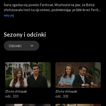
Suna zgadza się pomóc Feritowi. Wychodzi na jaw, że Betul
sfałszowała test na ojcostwo, podmieniając próbki krwi. Ferit
zostaje uznany przez Halisa za głowę rodziny i otrzymuje
więcej
rodowy pierścień. Esme dostaje propozycję współpracy. Abidin
czuje się pomijany i traci zaufanie do Ferita.
Sezony i odcinki
Odcinki
Odcinki
Złoty chłopak
Złoty chłopak
odc. 333
odc. 332