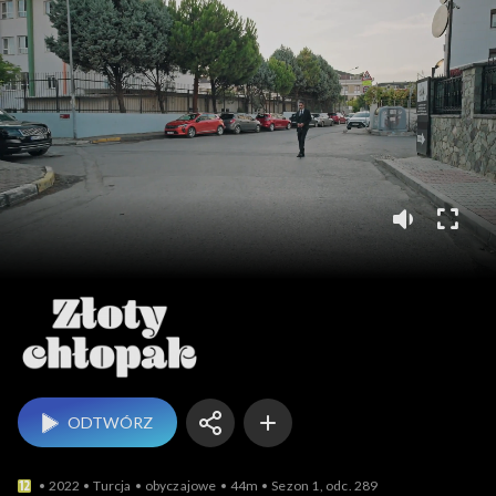
Złoty chłopak
ODTWÓRZ
2022
Turcja
obyczajowe
44m
Sezon 1, odc. 289