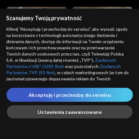
Szanujemy Twoją prywatność
Kliknij "Akceptuję i przechodzę do serwisu", aby wyrazić zgody
na korzystanie z technologii automatycznego śledzenia i
zbierania danych, dostęp do informacji na Twoim urządzeniu
Złoty chłopak
Złoty chłopak
końcowym i ich przechowywanie oraz na przetwarzanie
odc. 183
odc. 182
Twoich danych osobowych przez nas, czyli Telewizję Polską
S.A. w likwidacji (zwaną dalej również „TVP”),
Zaufanych
Partnerów z IAB* (1201 firm)
oraz pozostałych
Zaufanych
Partnerów TVP (93 firm)
, w celach marketingowych (w tym do
zautomatyzowanego dopasowania reklam do Twoich
zainteresowań i mierzenia ich skuteczności) i pozostałych,
które wskazujemy poniżej, a także zgody na udostępnianie
Akceptuję i przechodzę do serwisu
przez nas identyfikatora PPID do Google.
Złoty chłopak
Złoty chłopak
odc. 181
odc. 180
Twoje dane osobowe zbierane podczas odwiedzania przez
Ustawienia zaawansowane
Ciebie naszych
poszczególnych serwisów
zwanych dalej
„Portalem”, w tym informacje zapisywane za pomocą
technologii takich jak: pliki cookie, sygnalizatory WWW lub
innych podobnych technologii umożliwiających świadczenie
Główna
Szukaj
Moja lista
Na żywo
Więcej
dopasowanych i bezpiecznych usług, personalizację treści