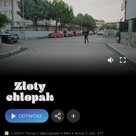
Złoty chłopak
ODTWÓRZ
2022
Turcja
obyczajowe
44m
Sezon 1, odc. 277