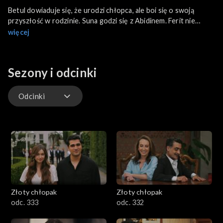
Betul dowiaduje się, że urodzi chłopca, ale boi się o swoją
przyszłość w rodzinie. Suna godzi się z Abidinem. Ferit nie
zrywa z Diyar, choć jej nie kocha, co jeszcze bardziej komplikuje
więcej
sytuację. Matka uświadamia Feritowi, że żyje w wygodnym, ale
nieszczęśliwym związku i musi podjąć stanowczą decyzję.
Sezony i odcinki
Odcinki
Odcinki
Złoty chłopak
Złoty chłopak
odc. 333
odc. 332