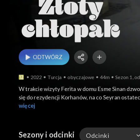
ODTWÓRZ
2022
Turcja
obyczajowe
44m
Sezon 1, od
W trakcie wizyty Ferita w domu Esme Sinan dzwoni 
się do rezydencji Korhanów, na co Seyran ostatec
pozwoli nikomu jej poniżać ani krzywdzić. Jednocz
więcej
Betül pomoc w zamian za opuszczenie rezydencji
Sezony i odcinki
Odcinki