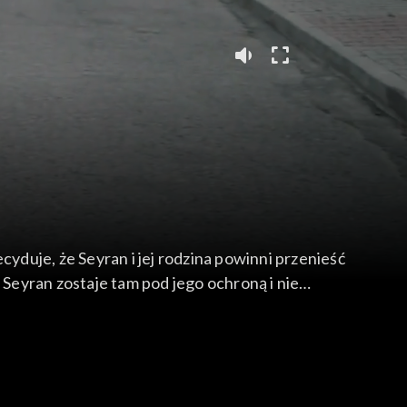
cyduje, że Seyran i jej rodzina powinni przenieść
 Seyran zostaje tam pod jego ochroną i nie
 jej matkę Nurten policji, a İfakat proponuje