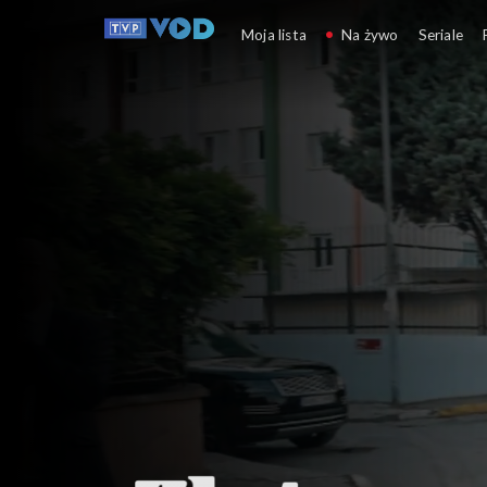
Złoty chłopak
Moja lista
Na żywo
Seriale