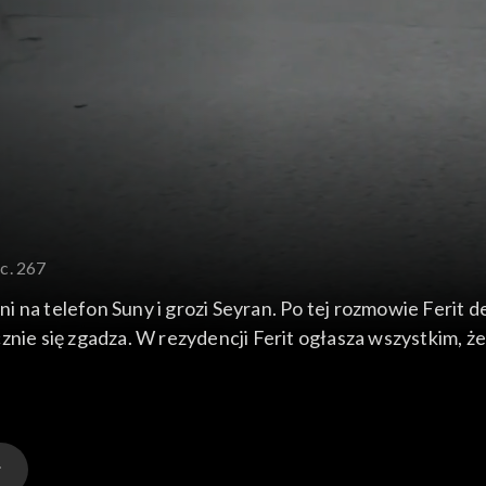
c. 267
na telefon Suny i grozi Seyran. Po tej rozmowie Ferit de
znie się zgadza. W rezydencji Ferit ogłasza wszystkim, że
eśnie Betül dowiaduje się od prawnika, że to Orhan zgłosił
.