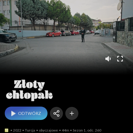
Złoty chłopak
ODTWÓRZ
2022
Turcja
obyczajowe
44m
Sezon 1, odc. 260