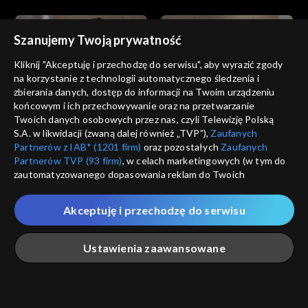
Szanujemy Twoją prywatność
Kliknij "Akceptuję i przechodzę do serwisu", aby wyrazić zgody
na korzystanie z technologii automatycznego śledzenia i
zbierania danych, dostęp do informacji na Twoim urządzeniu
Złoty chłopak
Złoty chłopak
końcowym i ich przechowywanie oraz na przetwarzanie
odc. 183
odc. 182
Twoich danych osobowych przez nas, czyli Telewizję Polską
S.A. w likwidacji (zwaną dalej również „TVP”),
Zaufanych
Partnerów z IAB* (1201 firm)
oraz pozostałych
Zaufanych
Partnerów TVP (93 firm)
, w celach marketingowych (w tym do
zautomatyzowanego dopasowania reklam do Twoich
zainteresowań i mierzenia ich skuteczności) i pozostałych,
które wskazujemy poniżej, a także zgody na udostępnianie
Akceptuję i przechodzę do serwisu
przez nas identyfikatora PPID do Google.
Złoty chłopak
Złoty chłopak
odc. 181
odc. 180
Twoje dane osobowe zbierane podczas odwiedzania przez
Ustawienia zaawansowane
Ciebie naszych
poszczególnych serwisów
zwanych dalej
„Portalem”, w tym informacje zapisywane za pomocą
technologii takich jak: pliki cookie, sygnalizatory WWW lub
innych podobnych technologii umożliwiających świadczenie
Główna
Szukaj
Moja lista
Na żywo
Więcej
dopasowanych i bezpiecznych usług, personalizację treści