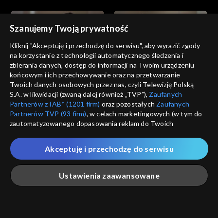
Szanujemy Twoją prywatność
Kliknij "Akceptuję i przechodzę do serwisu", aby wyrazić zgody
na korzystanie z technologii automatycznego śledzenia i
zbierania danych, dostęp do informacji na Twoim urządzeniu
Złoty chłopak
Złoty chłopak
końcowym i ich przechowywanie oraz na przetwarzanie
odc. 183
odc. 182
Twoich danych osobowych przez nas, czyli Telewizję Polską
S.A. w likwidacji (zwaną dalej również „TVP”),
Zaufanych
Partnerów z IAB* (1201 firm)
oraz pozostałych
Zaufanych
Partnerów TVP (93 firm)
, w celach marketingowych (w tym do
zautomatyzowanego dopasowania reklam do Twoich
zainteresowań i mierzenia ich skuteczności) i pozostałych,
które wskazujemy poniżej, a także zgody na udostępnianie
Akceptuję i przechodzę do serwisu
przez nas identyfikatora PPID do Google.
Złoty chłopak
Złoty chłopak
odc. 181
odc. 180
Twoje dane osobowe zbierane podczas odwiedzania przez
Ustawienia zaawansowane
Ciebie naszych
poszczególnych serwisów
zwanych dalej
„Portalem”, w tym informacje zapisywane za pomocą
technologii takich jak: pliki cookie, sygnalizatory WWW lub
innych podobnych technologii umożliwiających świadczenie
Główna
Szukaj
Moja lista
Na żywo
Więcej
dopasowanych i bezpiecznych usług, personalizację treści