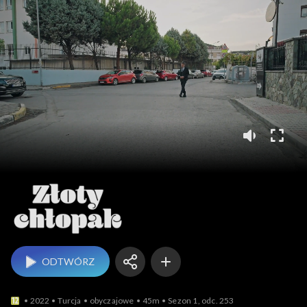
Złoty chłopak
ODTWÓRZ
2022
Turcja
obyczajowe
45m
Sezon 1, odc. 253