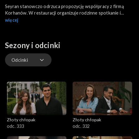
Seyran stanowczo odrzuca propozycję współpracy z firmą
Korhanów. W restauracji organizuje rodzinne spotkanie i
ogłasza, że poślubiła Sinana. Dzięki pomocy Diyar Feritowi
więcej
udaje się porozmawiać z Seyran na osobności. Suna ma
pretensje do Abidina, kiedy odkrywa, że pośredniczył między
Feritem a Seyran. Obawia się, że zacieśnienie relacji byłych
Sezony i odcinki
małżonków wywoła chaos.
Odcinki
Odcinki
Złoty chłopak
Złoty chłopak
odc. 333
odc. 332