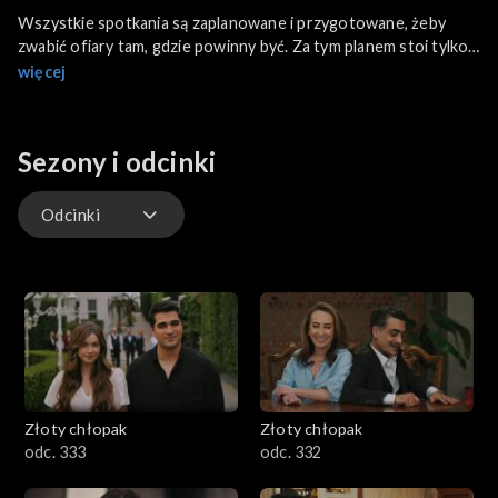
Wszystkie spotkania są zaplanowane i przygotowane, żeby
zwabić ofiary tam, gdzie powinny być. Za tym planem stoi tylko
jedna osoba. Ferit wreszcie odzyskuje wiarę w dziadka. Halis
więcej
sprawia wszystkim wielką niespodziankę. Najpierw rodzina
Korhanów żegna tych, którzy ją skrzywdzili, a potem spotyka
kogoś, za kim wszyscy tęsknią. Seyran jest szczęśliwa widząc
Sezony i odcinki
rodzinę razem, w tym swojego ojca. Ale bardzo źle się czuje...
Odcinki
Odcinki
Złoty chłopak
Złoty chłopak
odc. 333
odc. 332