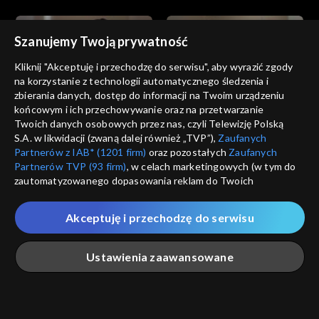
Szanujemy Twoją prywatność
Kliknij "Akceptuję i przechodzę do serwisu", aby wyrazić zgody
na korzystanie z technologii automatycznego śledzenia i
zbierania danych, dostęp do informacji na Twoim urządzeniu
Złoty chłopak
Złoty chłopak
końcowym i ich przechowywanie oraz na przetwarzanie
odc. 183
odc. 182
Twoich danych osobowych przez nas, czyli Telewizję Polską
S.A. w likwidacji (zwaną dalej również „TVP”),
Zaufanych
Partnerów z IAB* (1201 firm)
oraz pozostałych
Zaufanych
Partnerów TVP (93 firm)
, w celach marketingowych (w tym do
zautomatyzowanego dopasowania reklam do Twoich
zainteresowań i mierzenia ich skuteczności) i pozostałych,
które wskazujemy poniżej, a także zgody na udostępnianie
Akceptuję i przechodzę do serwisu
przez nas identyfikatora PPID do Google.
Złoty chłopak
Złoty chłopak
odc. 181
odc. 180
Twoje dane osobowe zbierane podczas odwiedzania przez
Ustawienia zaawansowane
Ciebie naszych
poszczególnych serwisów
zwanych dalej
„Portalem”, w tym informacje zapisywane za pomocą
technologii takich jak: pliki cookie, sygnalizatory WWW lub
innych podobnych technologii umożliwiających świadczenie
Główna
Szukaj
Moja lista
Na żywo
Więcej
dopasowanych i bezpiecznych usług, personalizację treści