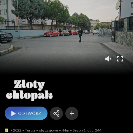
Złoty chłopak
ODTWÓRZ
2022
Turcja
obyczajowe
44m
Sezon 1, odc. 244