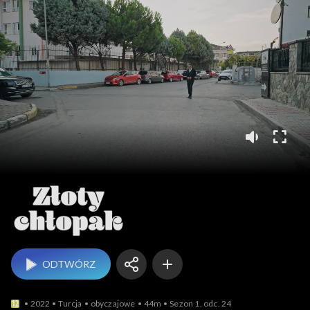
Złoty chłopak
ODTWÓRZ
2022
Turcja
obyczajowe
44m
Sezon 1, odc. 24