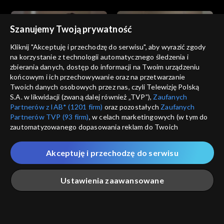
Szanujemy Twoją prywatność
Kliknij "Akceptuję i przechodzę do serwisu", aby wyrazić zgody
na korzystanie z technologii automatycznego śledzenia i
zbierania danych, dostęp do informacji na Twoim urządzeniu
Złoty chłopak
Złoty chłopak
końcowym i ich przechowywanie oraz na przetwarzanie
odc. 183
odc. 182
Twoich danych osobowych przez nas, czyli Telewizję Polską
S.A. w likwidacji (zwaną dalej również „TVP”),
Zaufanych
Partnerów z IAB* (1201 firm)
oraz pozostałych
Zaufanych
Partnerów TVP (93 firm)
, w celach marketingowych (w tym do
zautomatyzowanego dopasowania reklam do Twoich
zainteresowań i mierzenia ich skuteczności) i pozostałych,
które wskazujemy poniżej, a także zgody na udostępnianie
Akceptuję i przechodzę do serwisu
przez nas identyfikatora PPID do Google.
Złoty chłopak
Złoty chłopak
odc. 181
odc. 180
Twoje dane osobowe zbierane podczas odwiedzania przez
Ustawienia zaawansowane
Ciebie naszych
poszczególnych serwisów
zwanych dalej
„Portalem”, w tym informacje zapisywane za pomocą
technologii takich jak: pliki cookie, sygnalizatory WWW lub
innych podobnych technologii umożliwiających świadczenie
Główna
Szukaj
Moja lista
Na żywo
Więcej
dopasowanych i bezpiecznych usług, personalizację treści