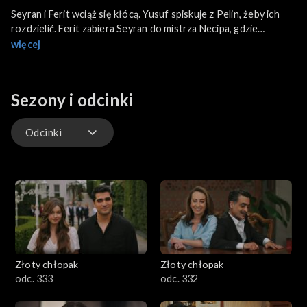
Seyran i Ferit wciąż się kłócą. Yusuf spiskuje z Pelin, żeby ich
rozdzielić. Ferit zabiera Seyran do mistrza Necipa, gdzie
rozmawiają o pierścionku, który Ferit zaprojektował. Esme źle
więcej
się czuje i Suna prosi siostrę o pomoc. Na miejscu się okazuje,
że Seyran musi pomóc przygotować przyjęcie dla pretendenta
Suny. Ferit mówi rodzinie, że jest z Seyran u jej rodziny, a
Sezony i odcinki
zostaje z Pelin. Gdy wychodzą do baru, Ferit się upija. Potem
zatrzymuje go policja.
Odcinki
Odcinki
Złoty chłopak
Złoty chłopak
odc. 333
odc. 332