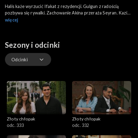
Halis każe wyrzucić Ifakat z rezydencji. Gulgun z radością
pozbywa się rywalki. Zachowanie Akina przeraża Seyran. Kazim
jest zaskoczony widząc w rezydencji karetkę. Esme ma żal do
więcej
męża, że poświęca swój czas Zerrin zamiast szukać córki.
Sezony i odcinki
Odcinki
Odcinki
Złoty chłopak
Złoty chłopak
odc. 333
odc. 332