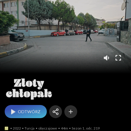
Złoty chłopak
ODTWÓRZ
2022
Turcja
obyczajowe
44m
Sezon 1, odc. 219