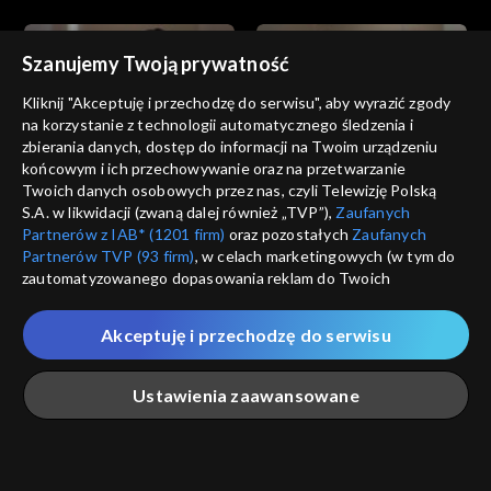
Szanujemy Twoją prywatność
Kliknij "Akceptuję i przechodzę do serwisu", aby wyrazić zgody
na korzystanie z technologii automatycznego śledzenia i
zbierania danych, dostęp do informacji na Twoim urządzeniu
Złoty chłopak
Złoty chłopak
końcowym i ich przechowywanie oraz na przetwarzanie
odc. 183
odc. 182
Twoich danych osobowych przez nas, czyli Telewizję Polską
S.A. w likwidacji (zwaną dalej również „TVP”),
Zaufanych
Partnerów z IAB* (1201 firm)
oraz pozostałych
Zaufanych
Partnerów TVP (93 firm)
, w celach marketingowych (w tym do
zautomatyzowanego dopasowania reklam do Twoich
zainteresowań i mierzenia ich skuteczności) i pozostałych,
które wskazujemy poniżej, a także zgody na udostępnianie
Akceptuję i przechodzę do serwisu
przez nas identyfikatora PPID do Google.
Złoty chłopak
Złoty chłopak
odc. 181
odc. 180
Twoje dane osobowe zbierane podczas odwiedzania przez
Ustawienia zaawansowane
Ciebie naszych
poszczególnych serwisów
zwanych dalej
„Portalem”, w tym informacje zapisywane za pomocą
technologii takich jak: pliki cookie, sygnalizatory WWW lub
innych podobnych technologii umożliwiających świadczenie
Główna
Szukaj
Moja lista
Na żywo
Więcej
dopasowanych i bezpiecznych usług, personalizację treści