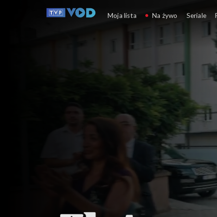
Złoty chłopak
Moja lista
Na żywo
Seriale