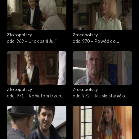
Złotopolscy
Złotopolscy
odc. 969 – Urok pani Julii
odc. 970 – Powód do
zazdrości
Złotopolscy
Złotopolscy
odc. 971 – Kobietom trzeba
odc. 972 – Jak się starać o
ustąpić
miłość