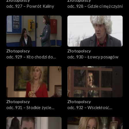
Złotopolscy
Złotopolscy
odc. 927 – Powrót Kaliny
odc. 928 – Gdzie ci mężczyźni
Złotopolscy
Złotopolscy
odc. 929 – Kto chodzi do
odc. 930 – Łowcy posagów
teatru
Złotopolscy
Złotopolscy
odc. 931 – Słodkie życie
odc. 932 – Wściekłość
Wiesia
listonosza