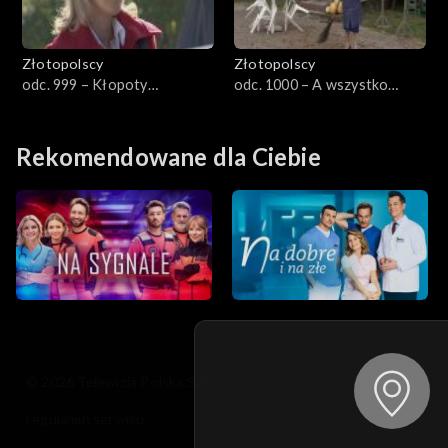
Złotopolscy
Złotopolscy
odc. 999 – Kłopoty
odc. 1000 – A wszystko
Biernackiego
mogło być inaczej
Rekomendowane dla Ciebie
© 2026 Telewizja Polska S.A. w likwidacji
regulamin serwisu