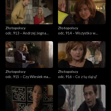
Złotopolscy
Złotopolscy
odc. 913 – Andrzej żegna
odc. 914 – Wszystko w
rodzinę
rękach kobiet
Złotopolscy
Złotopolscy
odc. 915 – Czy Wiesiek ma
odc. 916 – Co z tą ciążą?
romans?