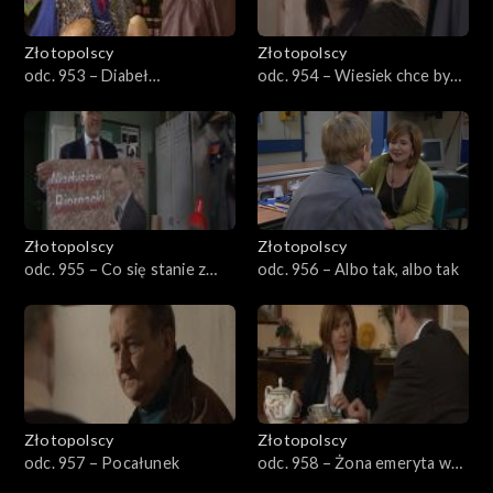
Złotopolscy
Złotopolscy
odc. 953 – Diabeł
odc. 954 – Wiesiek chce być
Kleczkowską podkusił
emerytem
Złotopolscy
Złotopolscy
odc. 955 – Co się stanie z
odc. 956 – Albo tak, albo tak
Wiesiem
Złotopolscy
Złotopolscy
odc. 957 – Pocałunek
odc. 958 – Żona emeryta w
akcji