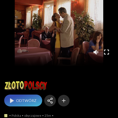
Złotopolscy
ODTWÓRZ
Polska
obyczajowe
25m