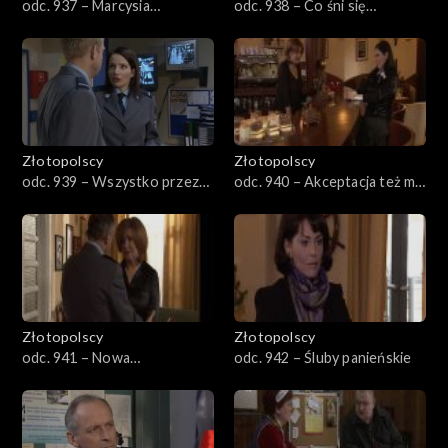
odc. 937 – Marcysia
odc. 938 – Co śni się
przesadza
kobietom
Złotopolscy
Złotopolscy
odc. 939 – Wszystko przez
odc. 940 – Akceptacja też ma
pedicure
granice
Złotopolscy
Złotopolscy
odc. 941 – Nowa
odc. 942 – Śluby panieńskie
nauczycielka