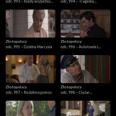
odc. 993 – Kiedy wszystko
odc. 994 – Tragedia
traci sens
Złotopolskich
Złotopolscy
Złotopolscy
odc. 995 – Dzielna Marcysia
odc. 996 – Aniołowie i
stróżowie
Złotopolscy
Złotopolscy
odc. 997 – Rodzinna pomoc
odc. 998 – Ciężar
współczucia