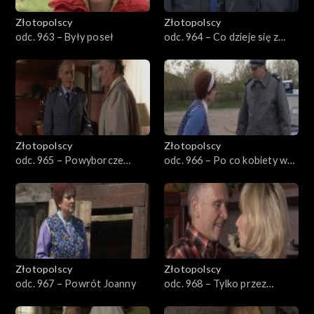
Złotopolscy
Złotopolscy
odc. 963 – Były poseł
odc. 964 – Co dzieje się z
Tomkiem
Złotopolscy
Złotopolscy
odc. 965 – Powyborcze
odc. 966 – Po co kobiety w
dylematy
policji
Złotopolscy
Złotopolscy
odc. 967 – Powrót Joanny
odc. 968 – Tylko przez
kobiety