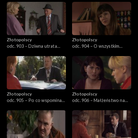
401-500
501-600
601-700
Złotopolscy
Złotopolscy
odc. 903 – Dziwna utrata
odc. 904 – O wszystkim
701-800
pamięci
decydują kobiety
801-900
901–1000
Złotopolscy
Złotopolscy
1001–1100
odc. 905 – Po co wspominać
odc. 906 – Małżeństwo na
dawne miłości
słowo honoru
1101–1121
Odcinek specjalny