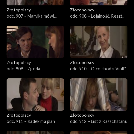
Złotopolscy
Złotopolscy
odc. 907 – Marylka mówi
odc. 908 – Lojalność. Reszta
dość
jest milczeniem
Złotopolscy
Złotopolscy
odc. 909 – Zgoda
odc. 910 – O co chodzi Violi?
Złotopolscy
Złotopolscy
odc. 911 – Radek ma plan
odc. 912 – List z Kazachstanu