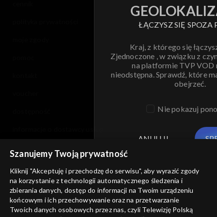
cennik
GEOLOKALIZ
polityka prywatności
ŁĄCZYSZ SIĘ SPOZA 
moje zgody
Kraj, z którego się łączys
Zjednoczone , w związku z czy
pomoc
na platformie TVP VOD
nieodstępna. Sprawdź, które m
kontakt
obejrzeć.
voucher
Nie pokazuj pon
dostępność
informacje o dostawcy usług
ANULUJ
SP
Szanujemy Twoją prywatność
Kliknij "Akceptuję i przechodzę do serwisu", aby wyrazić zgody
na korzystanie z technologii automatycznego śledzenia i
zbierania danych, dostęp do informacji na Twoim urządzeniu
końcowym i ich przechowywanie oraz na przetwarzanie
Twoich danych osobowych przez nas, czyli Telewizję Polską