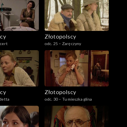
scy
Złotopolscy
cert
odc. 25 – Zaręczyny
scy
Złotopolscy
detta
odc. 30 – Tu mieszka glina