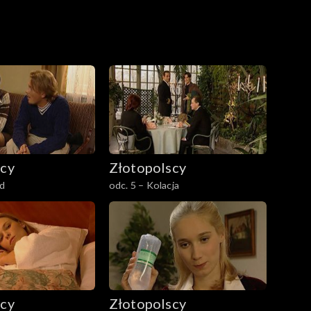
scy
Złotopolscy
ad
odc. 5 – Kolacja
scy
Złotopolscy