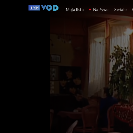
Złotopolscy
Moja lista
Na żywo
Seriale