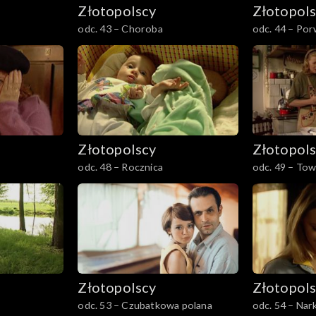
Złotopolscy
Złotopol
odc. 43 – Choroba
odc. 44 – Por
Złotopolscy
Złotopol
odc. 48 – Rocznica
odc. 49 – Tow
nieporozumie
Złotopolscy
Złotopol
odc. 53 – Czubatkowa polana
odc. 54 – Na