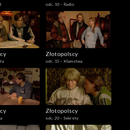
d
odc. 10 – Radio
scy
Złotopolscy
ata
odc. 15 – Kłamstwa
scy
Złotopolscy
ka
odc. 20 – Sekrety