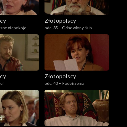
scy
Złotopolscy
osne niepokoje
odc. 35 – Odnowiony ślub
scy
Złotopolscy
ci
odc. 40 – Podejrzenia