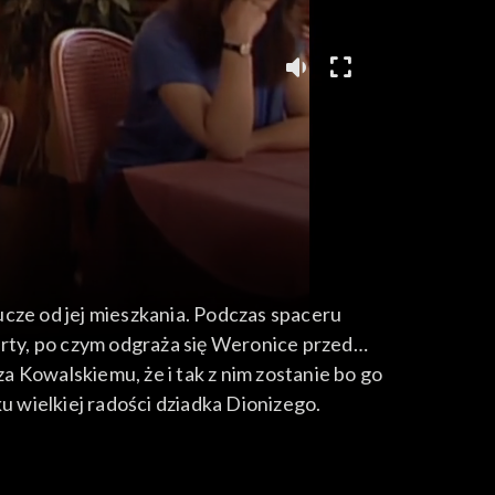
ucze od jej mieszkania. Podczas spaceru
arty, po czym odgraża się Weronice przed
 Kowalskiemu, że i tak z nim zostanie bo go
u wielkiej radości dziadka Dionizego.