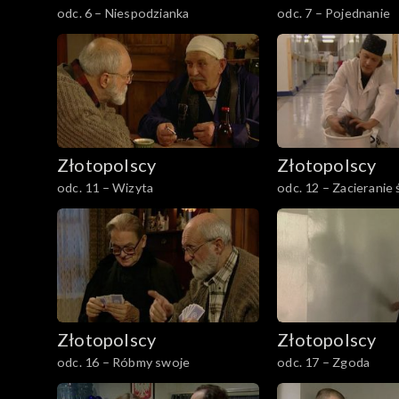
701-800
odc. 6 – Niespodzianka
odc. 7 – Pojednanie
801-900
901–1000
1001–1100
Złotopolscy
Złotopolscy
1101–1121
odc. 11 – Wizyta
odc. 12 – Zacieranie
Odcinek specjalny
Złotopolscy
Złotopolscy
odc. 16 – Róbmy swoje
odc. 17 – Zgoda