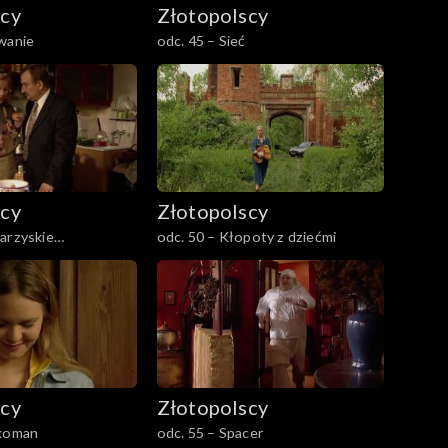
scy
Złotopolscy
wanie
odc. 45 – Sieć
scy
Złotopolscy
arzyskie
odc. 50 – Kłopoty z dziećmi
nia
scy
Złotopolscy
rkoman
odc. 55 – Spacer