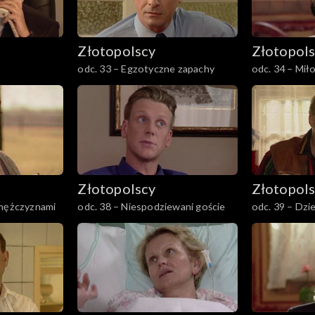
Złotopolscy
Złotopol
odc. 33 – Egzotyczne zapachy
odc. 34 – Mił
Złotopolscy
Złotopol
 mężczyznami
odc. 38 – Niespodziewani goście
odc. 39 – Dzie