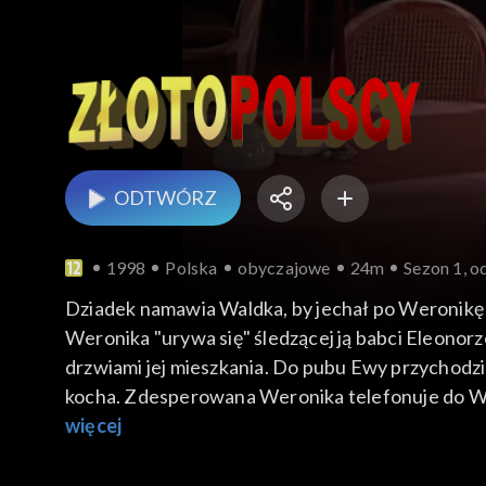
ODTWÓRZ
1998
Polska
obyczajowe
24m
Sezon 1, o
Dziadek namawia Waldka, by jechał po Weronikę i
Weronika "urywa się" śledzącej ją babci Eleonorz
drzwiami jej mieszkania. Do pubu Ewy przychodzi
kocha. Zdesperowana Weronika telefonuje do Waldk
więcej