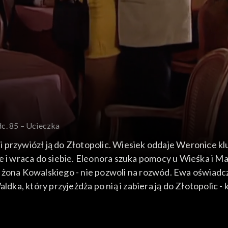
dc. 85 – Ucieczka
 przywiózł ją do Złotopolic. Wiesiek oddaje Weronice kl
e i wraca do siebie. Eleonora szuka pomocy u Wieśka i M
 żona Kowalskiego - nie pozwoli na rozwód. Ewa oświadcza
a, który przyjeżdża po nią i zabiera ją do Złotopolic - k