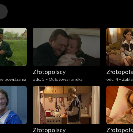
Złotopolscy
Złotopol
ne powiązania
odc. 3 – Odlotowa randka
odc. 4 – Zakł
Złotopolscy
Złotopol