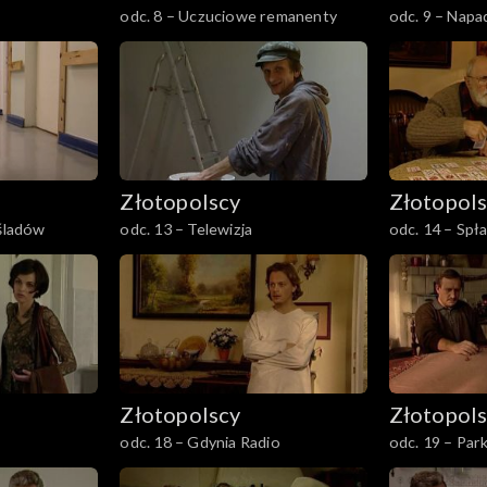
odc. 8 – Uczuciowe remanenty
odc. 9 – Napa
Złotopolscy
Złotopol
 śladów
odc. 13 – Telewizja
odc. 14 – Spł
Złotopolscy
Złotopol
odc. 18 – Gdynia Radio
odc. 19 – Par