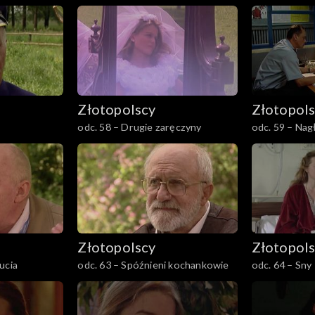
Złotopolscy
Złotopol
odc. 58 – Drugie zaręczyny
odc. 59 – Nag
Złotopolscy
Złotopol
ucia
odc. 63 – Spóźnieni kochankowie
odc. 64 – Sny