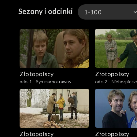
Sezony i odcinki
1-100
1-100
101-200
201-300
Złotopolscy
Złotopolscy
301-400
odc. 1 – Syn marnotrawny
odc. 2 – Niebezpiecz
401-500
501-600
601-700
Złotopolscy
Złotopolscy