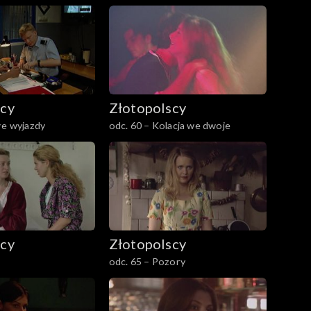
scy
Złotopolscy
łe wyjazdy
odc. 60 – Kolacja we dwoje
scy
Złotopolscy
odc. 65 – Pozory