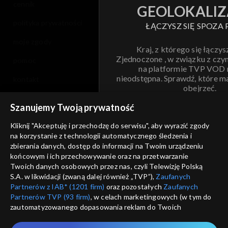
cennik
GEOLOKALIZ
polityka prywatności
ŁĄCZYSZ SIĘ SPOZA 
moje zgody
Kraj, z którego się łączys
Zjednoczone , w związku z czy
pomoc
na platformie TVP VOD
nieodstępna. Sprawdź, które m
kontakt
obejrzeć.
voucher
Szanujemy Twoją prywatność
Nie pokazuj pon
dostępność
Kliknij "Akceptuję i przechodzę do serwisu", aby wyrazić zgody
na korzystanie z technologii automatycznego śledzenia i
informacje o dostawcy usług
ANULUJ
SP
zbierania danych, dostęp do informacji na Twoim urządzeniu
końcowym i ich przechowywanie oraz na przetwarzanie
Twoich danych osobowych przez nas, czyli Telewizję Polską
S.A. w likwidacji (zwaną dalej również „TVP”),
Zaufanych
Partnerów z IAB* (1201 firm)
oraz pozostałych
Zaufanych
Partnerów TVP (93 firm)
, w celach marketingowych (w tym do
zautomatyzowanego dopasowania reklam do Twoich
zainteresowań i mierzenia ich skuteczności) i pozostałych,
które wskazujemy poniżej, a także zgody na udostępnianie