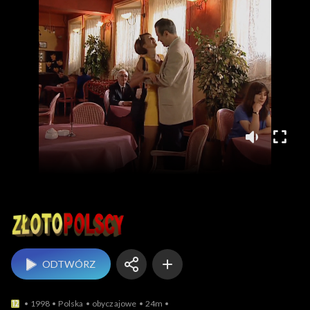
Złotopolscy
ODTWÓRZ
1998
Polska
obyczajowe
24m