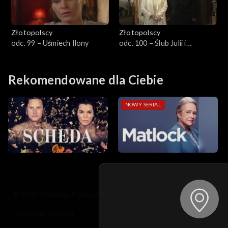
Złotopolscy
Złotopolscy
odc. 99 – Uśmiech Ilony
odc. 100 – Ślub Julii i
Dionizego
Rekomendowane dla Ciebie
NOWY SERIAL
© 2026 Telewizja Polska S.A. w likwidacji
regulamin serwisu