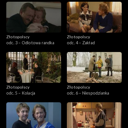
401-500
501-600
601-700
Złotopolscy
Złotopolscy
odc. 3 – Odlotowa randka
odc. 4 – Zakład
701-800
801-900
901–1000
Złotopolscy
Złotopolscy
1001–1100
odc. 5 – Kolacja
odc. 6 – Niespodzianka
1101–1121
Odcinek specjalny