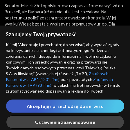
Senator Marek Złotopolski znowu zaprasza żonę na wyjazd do
Brukseli, ale Barbara już mu nie ufa. Jest rozżalona. Na
posterunku policji została przeprowadzona kontrola. W jej
wyniku Wiesiek zostaje wysłany na przymusowy urlop. Dla
niego to prawdziwy dramat. Tomek z Ewą zamieszkują w
więcej
Szanujemy Twoją prywatność
mieszkaniu Kate. Pan Dionizy dostaje w prezencie herb rodziny
Złotopolskich.
Kliknij "Akceptuję i przechodzę do serwisu", aby wyrazić zgody
na korzystanie z technologii automatycznego śledzenia i
Sezony i odcinki
zbierania danych, dostęp do informacji na Twoim urządzeniu
końcowym i ich przechowywanie oraz na przetwarzanie
Twoich danych osobowych przez nas, czyli Telewizję Polską
Wybierz
S.A. w likwidacji (zwaną dalej również „TVP”),
Zaufanych
Partnerów z IAB* (1201 firm)
oraz pozostałych
Zaufanych
1-100
Partnerów TVP (93 firm)
, w celach marketingowych (w tym do
zautomatyzowanego dopasowania reklam do Twoich
zainteresowań i mierzenia ich skuteczności) i pozostałych,
Rekomendowane dla Ciebie
101-200
które wskazujemy poniżej, a także zgody na udostępnianie
Akceptuję i przechodzę do serwisu
przez nas identyfikatora PPID do Google.
201-300
Twoje dane osobowe zbierane podczas odwiedzania przez
Ustawienia zaawansowane
Ciebie naszych
poszczególnych serwisów
zwanych dalej
301-400
„Portalem”, w tym informacje zapisywane za pomocą