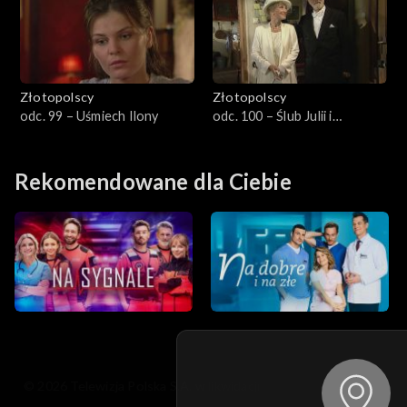
Złotopolscy
Złotopolscy
odc. 99 – Uśmiech Ilony
odc. 100 – Ślub Julii i
Dionizego
Rekomendowane dla Ciebie
© 2026 Telewizja Polska S.A. w likwidacji