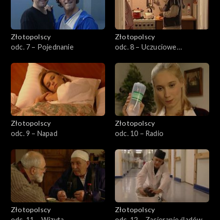
Odcinek specjalny
Złotopolscy
Złotopolscy
odc. 7 – Pojednanie
odc. 8 – Uczuciowe
remanenty
Złotopolscy
Złotopolscy
odc. 9 – Napad
odc. 10 – Radio
Złotopolscy
Złotopolscy
odc. 11 – Wizyta
odc. 12 – Zacieranie śladów