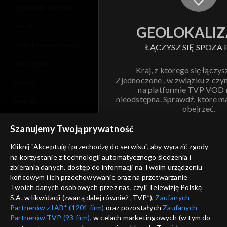
regulamin serwisu
cennik
GEOLOKALIZ
polityka prywatności
ŁĄCZYSZ SIĘ SPOZA 
moje zgody
Kraj, z którego się łączys
Zjednoczone , w związku z czy
pomoc
na platformie TVP VOD
nieodstępna. Sprawdź, które m
kontakt
obejrzeć.
voucher
Szanujemy Twoją prywatność
Nie pokazuj pon
dostępność
Kliknij "Akceptuję i przechodzę do serwisu", aby wyrazić zgody
informacje o dostawcy usług
na korzystanie z technologii automatycznego śledzenia i
ANULUJ
SP
zbierania danych, dostęp do informacji na Twoim urządzeniu
końcowym i ich przechowywanie oraz na przetwarzanie
Twoich danych osobowych przez nas, czyli Telewizję Polską
S.A. w likwidacji (zwaną dalej również „TVP”),
Zaufanych
Partnerów z IAB* (1201 firm)
oraz pozostałych
Zaufanych
Partnerów TVP (93 firm)
, w celach marketingowych (w tym do