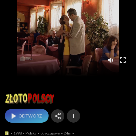
Złotopolscy
ODTWÓRZ
1998
Polska
obyczajowe
24m