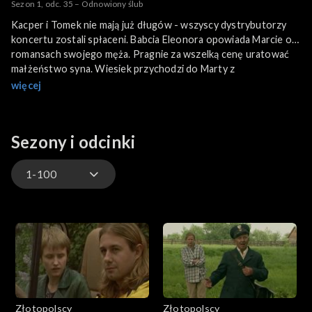
Sezon 1, odc. 35 – Odnowiony ślub
Kacper i Tomek nie mają już długów - wszyscy dystrybutorzy
koncertu zostali spłaceni. Babcia Eleonora opowiada Marcie o
romansach swojego męża. Pragnie za wszelką cenę uratować
małżeństwo syna. Wiesiek przychodzi do Marty z
przeprosinami. Marta znajduje w jego kurtce osiem tysięcy,
więcej
zaczyna podejrzewać, że Wiesiek bierze łapówki. Próba
pojednania nie udała się. Okazuje się, że Zapotoczny leczy nie
tylko dolegliwości ciała, ale i duszy - Antoni wyleczył się z
Sezony i odcinki
kompleksu Złotopolskich i chce robić karierę, Józef pragnie
ożenić się z Elżunią Kleczkowską.
1-100
1-100
101-200
201-300
Złotopolscy
Złotopolscy