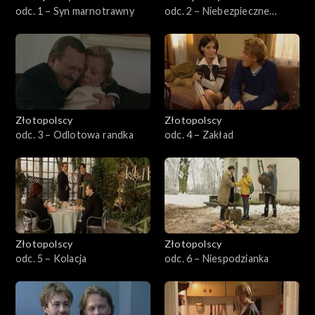
301-400
odc. 1 – Syn marnotrawny
odc. 2 – Niebezpieczne
powiązania
401-500
501-600
601-700
Złotopolscy
Złotopolscy
odc. 3 – Odlotowa randka
odc. 4 – Zakład
701-800
801-900
901–1000
Złotopolscy
Złotopolscy
1001–1100
odc. 5 – Kolacja
odc. 6 – Niespodzianka
1101–1121