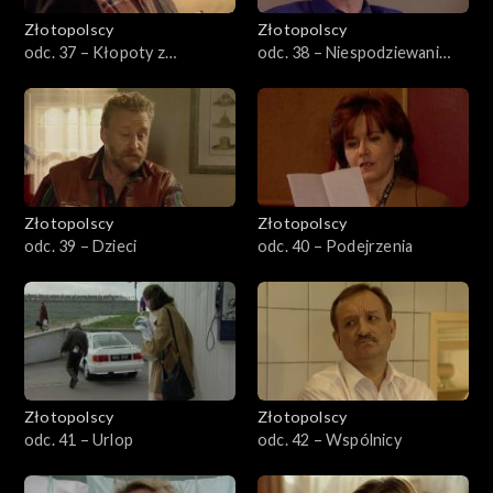
Złotopolscy
Złotopolscy
odc. 37 – Kłopoty z
odc. 38 – Niespodziewani
mężczyznami
goście
Złotopolscy
Złotopolscy
odc. 39 – Dzieci
odc. 40 – Podejrzenia
Złotopolscy
Złotopolscy
odc. 41 – Urlop
odc. 42 – Wspólnicy