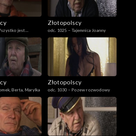
scy
Złotopolscy
szystko jest
odc. 1025 – Tajemnica Joanny
scy
Złotopolscy
omek, Berta, Marylka
odc. 1030 – Pozew rozwodowy