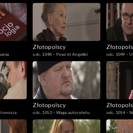
manowcach
Złotopolscy
Złotopol
wania
odc. 1048 – Powrót Angeliki
odc. 1049 – U
Angeliki K.
Złotopolscy
Złotopol
istonosza
odc. 1053 – Waga autorytetu
odc. 1054 – N
potrzeba