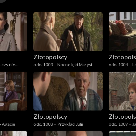
ża, że w swoim aparacie ma
potkanie. Tomek spotyka się
ma wkrótce maturę i powinna się
jedzeniu ciastek Rudy źle
Złotopolscy
Złotopol
 czy nie
odc. 1003 – Nocne lęki Marysi
odc. 1004 – L
Kleczkowskie
Złotopolscy
Złotopol
o Agacie
odc. 1008 – Przykład Julii
odc. 1009 – J