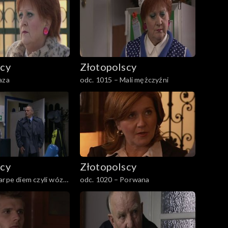
scy
Złotopolscy
aza
odc. 1015 – Mali mężczyźni
scy
Złotopolscy
arpe diem czyli wóz
odc. 1020 – Porwana