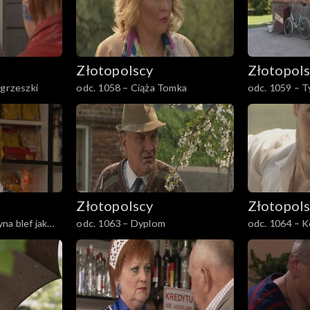
Złotopolscy
Złotopol
 grzeszki
odc. 1058 – Ciąża Tomka
odc. 1059 – 
Złotopolscy
Złotopol
na blef jak
odc. 1063 – Dyplom
odc. 1064 – 