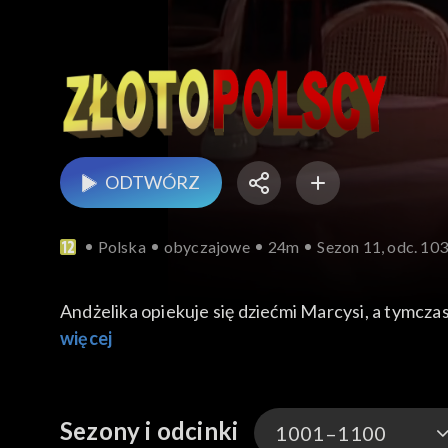
ODTWÓRZ
Polska
obyczajowe
24m
Sezon 11, odc. 10
Andżelika opiekuje się dziećmi Marcysi, a tymcz
przychodzi Jan Złotopolski, który niechcący zabra
więcej
zwrócić, ale nie zastaje siostry w Złotopolicach.
Biernacki postanawia zdąć koce z okien, bo już
i przynajmniej częściowo zrozumiał Marcysię. Cz
Sezony i odcinki
1001–1100
i jako poseł powinien coś nowego zaproponować, 