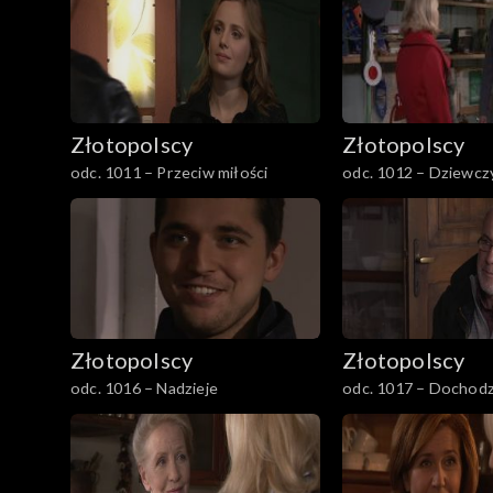
901–1000
1001–1100
Złotopolscy
Złotopolscy
1101–1121
odc. 1011 – Przeciw miłości
odc. 1012 – Dziewcz
Odcinek specjalny
Złotopolscy
Złotopolscy
odc. 1016 – Nadzieje
odc. 1017 – Dochodz