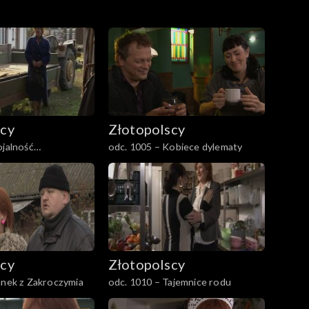
scy
Złotopolscy
ojalność
odc. 1005 – Kobiece dylematy
j
scy
Złotopolscy
anek z Zakroczymia
odc. 1010 – Tajemnice rodu