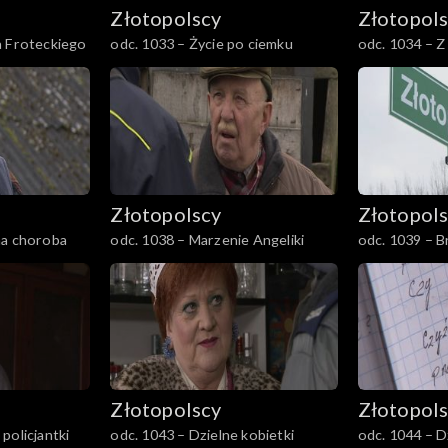
Złotopolscy
Złotopol
a Froteckiego
odc. 1033 – Życie po ciemku
odc. 1034 – Z
Złotopolscy
Złotopol
na choroba
odc. 1038 – Marzenie Angeliki
odc. 1039 – B
Złotopolscy
Złotopol
policjantki
odc. 1043 – Dzielne kobietki
odc. 1044 – 