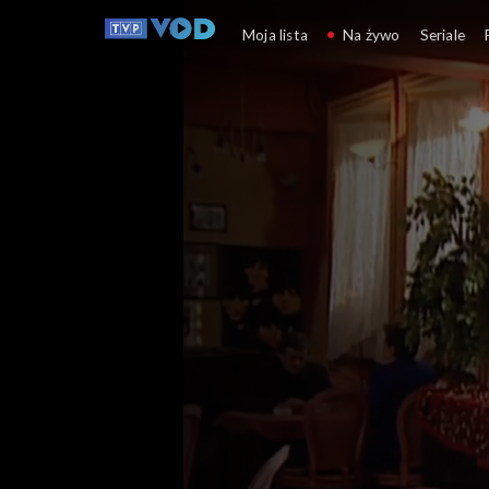
Złotopolscy
Moja lista
Na żywo
Seriale