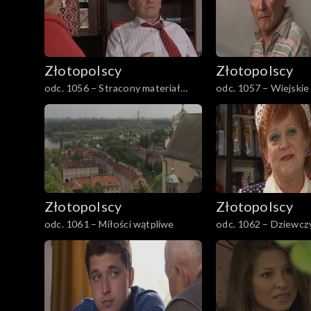
Złotopolscy
Złotopolscy
odc. 1056 – Stracony materiał
odc. 1057 – Wiejskie
genetyczny
Złotopolscy
Złotopolscy
odc. 1061 – Miłości wątpliwe
odc. 1062 – Dziewczy
marzenie