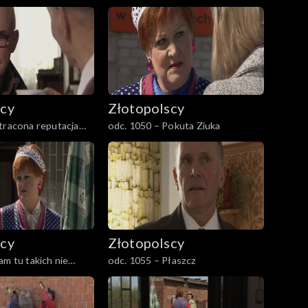
scy
Złotopolscy
tracona reputacja
odc. 1050 – Pokuta Ziuka
scy
Złotopolscy
am tu takich nie
odc. 1055 – Płaszcz