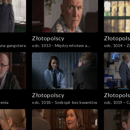
Złotopolscy
Złotopol
yna gangstera
odc. 1013 – Między młotem a
odc. 1014 – Z
kowadłem
Złotopolscy
Złotopol
enia
odc. 1018 – Szekspir bez kwantów
odc. 1019 – C
albo przewóz