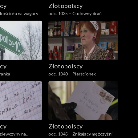
scy
Złotopolscy
 kościoła na wagary
odc. 1035 – Cudowny drań
scy
Złotopolscy
ranka
odc. 1040 – Pierścionek
scy
Złotopolscy
Dziewczyny na
odc. 1045 – Znikający mężczyźni