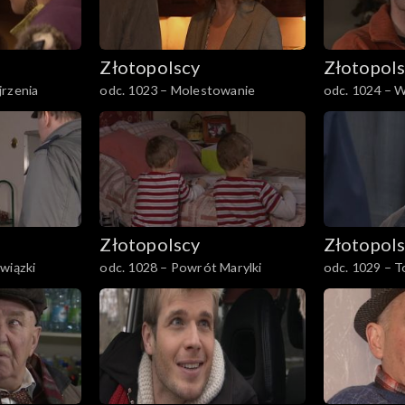
Złotopolscy
Złotopol
jrzenia
odc. 1023 – Molestowanie
odc. 1024 – W
możliwe
Złotopolscy
Złotopol
wiązki
odc. 1028 – Powrót Marylki
odc. 1029 – T