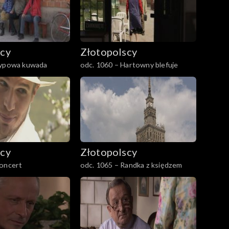
scy
Złotopolscy
Typowa kuwada
odc. 1060 – Hartowny blefuje
scy
Złotopolscy
Koncert
odc. 1065 – Randka z księdzem