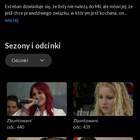
Esteban dowiaduje się, że listy nie należą do Mii, ale mówi jej, że
jeśli chce prawdziwego związku, w którym jest kochana, on
będzie czekał. Tomás zostaje pobity przez dziwnego
więcej
mężczyznę, gdy odwiedza Lulu.
Sezony i odcinki
Odcinki
Odcinki
Zbuntowani
Zbuntowani
odc. 440
odc. 439