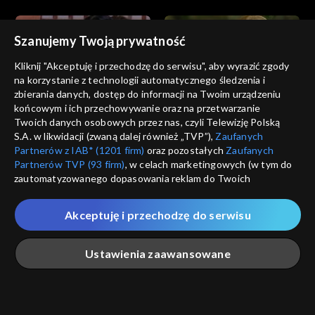
Szanujemy Twoją prywatność
Kliknij "Akceptuję i przechodzę do serwisu", aby wyrazić zgody
na korzystanie z technologii automatycznego śledzenia i
zbierania danych, dostęp do informacji na Twoim urządzeniu
Zbuntowani
Zbuntowani
końcowym i ich przechowywanie oraz na przetwarzanie
odc. 290
odc. 289
Twoich danych osobowych przez nas, czyli Telewizję Polską
S.A. w likwidacji (zwaną dalej również „TVP”),
Zaufanych
Partnerów z IAB* (1201 firm)
oraz pozostałych
Zaufanych
Partnerów TVP (93 firm)
, w celach marketingowych (w tym do
zautomatyzowanego dopasowania reklam do Twoich
zainteresowań i mierzenia ich skuteczności) i pozostałych,
które wskazujemy poniżej, a także zgody na udostępnianie
Akceptuję i przechodzę do serwisu
przez nas identyfikatora PPID do Google.
Zbuntowani
Zbuntowani
odc. 288
odc. 287
Twoje dane osobowe zbierane podczas odwiedzania przez
Ustawienia zaawansowane
Ciebie naszych
poszczególnych serwisów
zwanych dalej
„Portalem”, w tym informacje zapisywane za pomocą
technologii takich jak: pliki cookie, sygnalizatory WWW lub
innych podobnych technologii umożliwiających świadczenie
Główna
Szukaj
Moja lista
Na żywo
Więcej
dopasowanych i bezpiecznych usług, personalizację treści