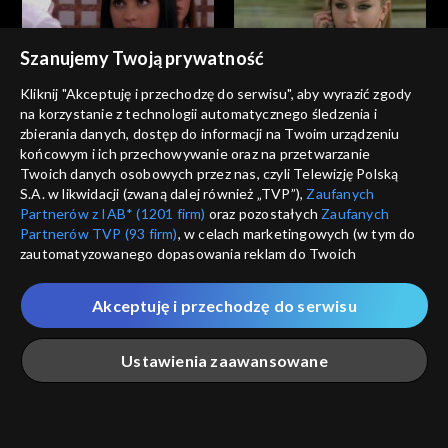
Szanujemy Twoją prywatność
Zbuntowani
Zbuntowani
Kliknij "Akceptuję i przechodzę do serwisu", aby wyrazić zgody
odc. 290
odc. 289
na korzystanie z technologii automatycznego śledzenia i
zbierania danych, dostęp do informacji na Twoim urządzeniu
końcowym i ich przechowywanie oraz na przetwarzanie
Twoich danych osobowych przez nas, czyli Telewizję Polską
S.A. w likwidacji (zwaną dalej również „TVP”),
Zaufanych
Partnerów z IAB* (1201 firm)
oraz pozostałych
Zaufanych
Partnerów TVP (93 firm)
, w celach marketingowych (w tym do
zautomatyzowanego dopasowania reklam do Twoich
Zbuntowani
Zbuntowani
zainteresowań i mierzenia ich skuteczności) i pozostałych,
odc. 288
odc. 287
które wskazujemy poniżej, a także zgody na udostępnianie
Akceptuję i przechodzę do serwisu
przez nas identyfikatora PPID do Google.
Twoje dane osobowe zbierane podczas odwiedzania przez
Ustawienia zaawansowane
Ciebie naszych
poszczególnych serwisów
zwanych dalej
„Portalem”, w tym informacje zapisywane za pomocą
technologii takich jak: pliki cookie, sygnalizatory WWW lub
innych podobnych technologii umożliwiających świadczenie
Główna
Szukaj
Moja lista
Na żywo
Więcej
Zbuntowani
Zbuntowani
dopasowanych i bezpiecznych usług, personalizację treści