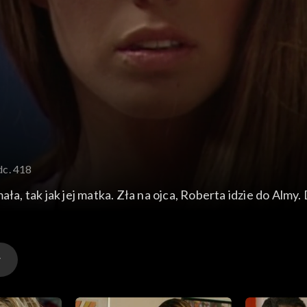
dc. 418
mała, tak jak jej matka. Zła na ojca, Roberta idzie do Alm