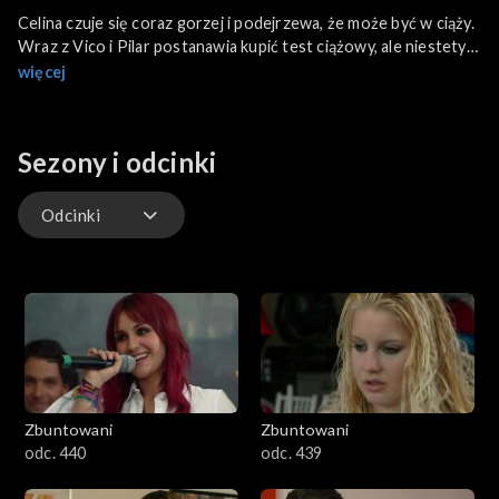
Celina czuje się coraz gorzej i podejrzewa, że może być w ciąży.
Wraz z Vico i Pilar postanawia kupić test ciążowy, ale niestety
Pascual przyłapuje dziewczyny na gorącym uczynku! Co teraz?
więcej
Sezony i odcinki
Odcinki
Odcinki
Zbuntowani
Zbuntowani
odc. 440
odc. 439