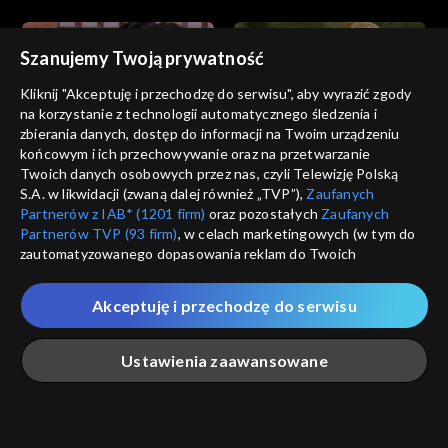
Szanujemy Twoją prywatność
Kliknij "Akceptuję i przechodzę do serwisu", aby wyrazić zgody
na korzystanie z technologii automatycznego śledzenia i
zbierania danych, dostęp do informacji na Twoim urządzeniu
Zbuntowani
Zbuntowani
końcowym i ich przechowywanie oraz na przetwarzanie
odc. 290
odc. 289
Twoich danych osobowych przez nas, czyli Telewizję Polską
S.A. w likwidacji (zwaną dalej również „TVP”),
Zaufanych
Partnerów z IAB* (1201 firm)
oraz pozostałych
Zaufanych
Partnerów TVP (93 firm)
, w celach marketingowych (w tym do
zautomatyzowanego dopasowania reklam do Twoich
zainteresowań i mierzenia ich skuteczności) i pozostałych,
które wskazujemy poniżej, a także zgody na udostępnianie
Akceptuję i przechodzę do serwisu
przez nas identyfikatora PPID do Google.
Zbuntowani
Zbuntowani
odc. 288
odc. 287
Twoje dane osobowe zbierane podczas odwiedzania przez
Ustawienia zaawansowane
Ciebie naszych
poszczególnych serwisów
zwanych dalej
„Portalem”, w tym informacje zapisywane za pomocą
technologii takich jak: pliki cookie, sygnalizatory WWW lub
innych podobnych technologii umożliwiających świadczenie
Główna
Szukaj
Moja lista
Na żywo
Więcej
dopasowanych i bezpiecznych usług, personalizację treści