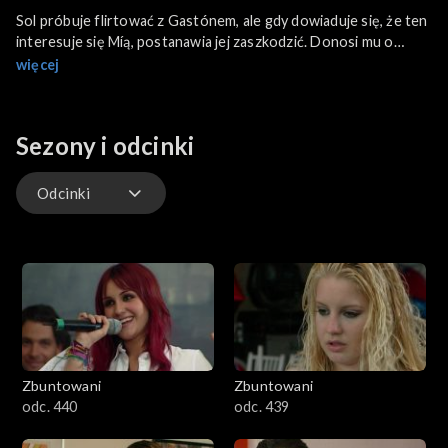
Sol próbuje flirtować z Gastónem, ale gdy dowiaduje się, że ten
interesuje się Míą, postanawia jej zaszkodzić. Donosi mu o
planowanym proteście uczniów. Nauczycielka Hilda wspiera
więcej
José Luján po tym, jak Gastón wyrzucił ją ze szkoły, i zachęca ją
do złożenia skargi.
Sezony i odcinki
Odcinki
Odcinki
Zbuntowani
Zbuntowani
odc. 440
odc. 439