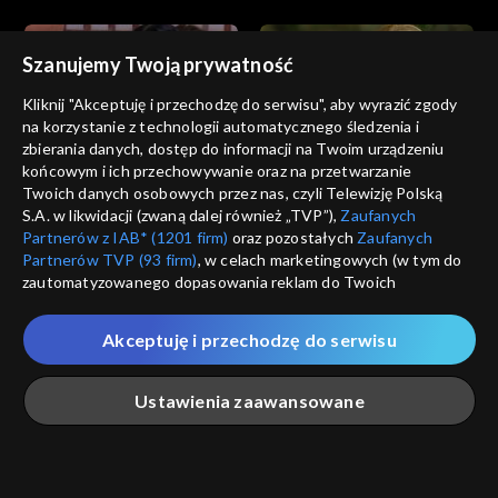
Szanujemy Twoją prywatność
Kliknij "Akceptuję i przechodzę do serwisu", aby wyrazić zgody
na korzystanie z technologii automatycznego śledzenia i
zbierania danych, dostęp do informacji na Twoim urządzeniu
Zbuntowani
Zbuntowani
końcowym i ich przechowywanie oraz na przetwarzanie
odc. 290
odc. 289
Twoich danych osobowych przez nas, czyli Telewizję Polską
S.A. w likwidacji (zwaną dalej również „TVP”),
Zaufanych
Partnerów z IAB* (1201 firm)
oraz pozostałych
Zaufanych
Partnerów TVP (93 firm)
, w celach marketingowych (w tym do
zautomatyzowanego dopasowania reklam do Twoich
zainteresowań i mierzenia ich skuteczności) i pozostałych,
które wskazujemy poniżej, a także zgody na udostępnianie
Akceptuję i przechodzę do serwisu
przez nas identyfikatora PPID do Google.
Zbuntowani
Zbuntowani
odc. 288
odc. 287
Twoje dane osobowe zbierane podczas odwiedzania przez
Ustawienia zaawansowane
Ciebie naszych
poszczególnych serwisów
zwanych dalej
„Portalem”, w tym informacje zapisywane za pomocą
technologii takich jak: pliki cookie, sygnalizatory WWW lub
innych podobnych technologii umożliwiających świadczenie
Główna
Szukaj
Moja lista
Na żywo
Więcej
dopasowanych i bezpiecznych usług, personalizację treści