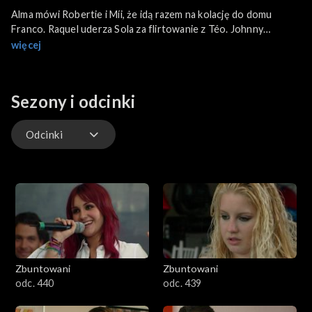
Alma mówi Robertie i Míi, że idą razem na kolację do domu
Franco. Raquel uderza Sola za flirtowanie z Téo. Johnny
podpisuje kontrakt z RBD na nagranie ich pierwszego albumu.
więcej
Sabrina wykorzystuje nieobecność Míi i zabiera Miguela na
kolację.
Sezony i odcinki
Odcinki
Odcinki
Zbuntowani
Zbuntowani
odc. 440
odc. 439