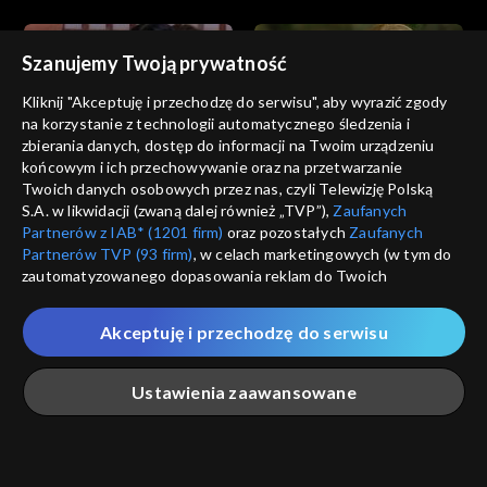
Szanujemy Twoją prywatność
Kliknij "Akceptuję i przechodzę do serwisu", aby wyrazić zgody
na korzystanie z technologii automatycznego śledzenia i
zbierania danych, dostęp do informacji na Twoim urządzeniu
Zbuntowani
Zbuntowani
końcowym i ich przechowywanie oraz na przetwarzanie
odc. 290
odc. 289
Twoich danych osobowych przez nas, czyli Telewizję Polską
S.A. w likwidacji (zwaną dalej również „TVP”),
Zaufanych
Partnerów z IAB* (1201 firm)
oraz pozostałych
Zaufanych
Partnerów TVP (93 firm)
, w celach marketingowych (w tym do
zautomatyzowanego dopasowania reklam do Twoich
zainteresowań i mierzenia ich skuteczności) i pozostałych,
które wskazujemy poniżej, a także zgody na udostępnianie
Akceptuję i przechodzę do serwisu
przez nas identyfikatora PPID do Google.
Zbuntowani
Zbuntowani
odc. 288
odc. 287
Twoje dane osobowe zbierane podczas odwiedzania przez
Ustawienia zaawansowane
Ciebie naszych
poszczególnych serwisów
zwanych dalej
„Portalem”, w tym informacje zapisywane za pomocą
technologii takich jak: pliki cookie, sygnalizatory WWW lub
innych podobnych technologii umożliwiających świadczenie
Główna
Szukaj
Moja lista
Na żywo
Więcej
dopasowanych i bezpiecznych usług, personalizację treści