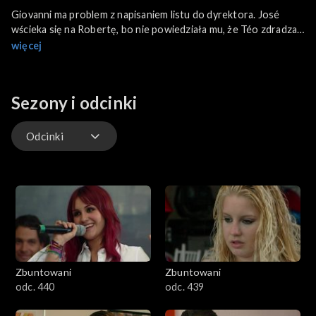
Giovanni ma problem z napisaniem listu do dyrektora. José
wścieka się na Robertę, bo nie powiedziała mu, że Téo zdradza
ją z Raquel.
więcej
Sezony i odcinki
Odcinki
Odcinki
Zbuntowani
Zbuntowani
odc. 440
odc. 439