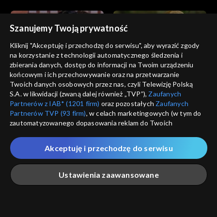
Szanujemy Twoją prywatność
Kliknij "Akceptuję i przechodzę do serwisu", aby wyrazić zgody
na korzystanie z technologii automatycznego śledzenia i
zbierania danych, dostęp do informacji na Twoim urządzeniu
Zbuntowani
Zbuntowani
końcowym i ich przechowywanie oraz na przetwarzanie
odc. 290
odc. 289
Twoich danych osobowych przez nas, czyli Telewizję Polską
S.A. w likwidacji (zwaną dalej również „TVP”),
Zaufanych
Partnerów z IAB* (1201 firm)
oraz pozostałych
Zaufanych
Partnerów TVP (93 firm)
, w celach marketingowych (w tym do
zautomatyzowanego dopasowania reklam do Twoich
zainteresowań i mierzenia ich skuteczności) i pozostałych,
które wskazujemy poniżej, a także zgody na udostępnianie
Akceptuję i przechodzę do serwisu
przez nas identyfikatora PPID do Google.
Zbuntowani
Zbuntowani
odc. 288
odc. 287
Twoje dane osobowe zbierane podczas odwiedzania przez
Ustawienia zaawansowane
Ciebie naszych
poszczególnych serwisów
zwanych dalej
„Portalem”, w tym informacje zapisywane za pomocą
technologii takich jak: pliki cookie, sygnalizatory WWW lub
innych podobnych technologii umożliwiających świadczenie
Główna
Szukaj
Moja lista
Na żywo
Więcej
dopasowanych i bezpiecznych usług, personalizację treści