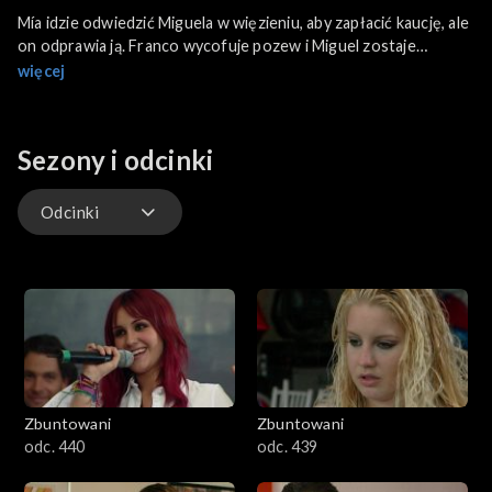
Mía idzie odwiedzić Miguela w więzieniu, aby zapłacić kaucję, ale
on odprawia ją. Franco wycofuje pozew i Miguel zostaje
zwolniony po interwencji Roberty i Almy.
więcej
Sezony i odcinki
Odcinki
Odcinki
Zbuntowani
Zbuntowani
odc. 440
odc. 439