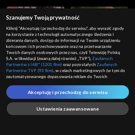
Szanujemy Twoją prywatność
Kliknij "Akceptuję i przechodzę do serwisu", aby wyrazić zgody
na korzystanie z technologii automatycznego śledzenia i
zbierania danych, dostęp do informacji na Twoim urządzeniu
Zbuntowani
Zbuntowani
końcowym i ich przechowywanie oraz na przetwarzanie
odc. 290
odc. 289
Twoich danych osobowych przez nas, czyli Telewizję Polską
S.A. w likwidacji (zwaną dalej również „TVP”),
Zaufanych
Partnerów z IAB* (1201 firm)
oraz pozostałych
Zaufanych
Partnerów TVP (93 firm)
, w celach marketingowych (w tym do
zautomatyzowanego dopasowania reklam do Twoich
zainteresowań i mierzenia ich skuteczności) i pozostałych,
które wskazujemy poniżej, a także zgody na udostępnianie
Akceptuję i przechodzę do serwisu
przez nas identyfikatora PPID do Google.
Zbuntowani
Zbuntowani
odc. 288
odc. 287
Twoje dane osobowe zbierane podczas odwiedzania przez
Ustawienia zaawansowane
Ciebie naszych
poszczególnych serwisów
zwanych dalej
„Portalem”, w tym informacje zapisywane za pomocą
technologii takich jak: pliki cookie, sygnalizatory WWW lub
innych podobnych technologii umożliwiających świadczenie
Główna
Szukaj
Moja lista
Na żywo
Więcej
dopasowanych i bezpiecznych usług, personalizację treści