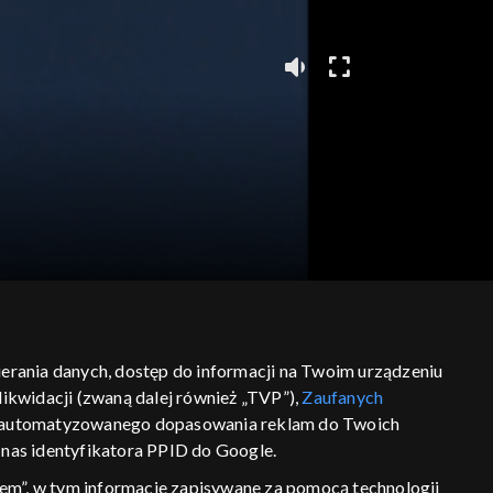
bierania danych, dostęp do informacji na Twoim urządzeniu
ikwidacji (zwaną dalej również „TVP”),
Zaufanych
 zautomatyzowanego dopasowania reklam do Twoich
z nas identyfikatora PPID do Google.
em”, w tym informacje zapisywane za pomocą technologii