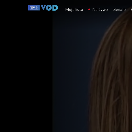
Zbuntowani
Moja lista
Na żywo
Seriale