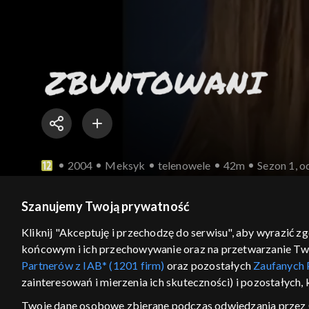
2004
Meksyk
telenowele
42m
Sezon 1, o
Mia odkrywa, że ​​ktoś obwinia Miguela, ale on prz
Szanujemy Twoją prywatność
Kliknij "Akceptuję i przechodzę do serwisu", aby wyrazić z
końcowym i ich przechowywanie oraz na przetwarzanie Twoic
Sezony i odcinki
Wybierz
Partnerów z IAB* (1201 firm)
oraz pozostałych
Zaufanych 
zainteresowań i mierzenia ich skuteczności) i pozostałych,
Odcinki
Twoje dane osobowe zbierane podczas odwiedzania przez 