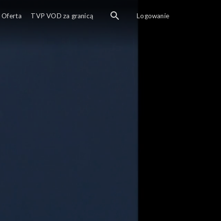
guela, ale on przyznaje się do winy.
Oferta
TVP VOD za granicą
Logowanie