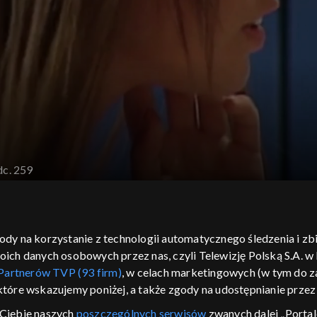
dc. 259
yznaje się do winy.
gody na korzystanie z technologii automatycznego śledzenia i z
h danych osobowych przez nas, czyli Telewizję Polską S.A. w l
Partnerów TVP (93 firm)
, w celach marketingowych (w tym do
 które wskazujemy poniżej, a także zgody na udostępnianie prze
Ciebie naszych
poszczególnych serwisów
zwanych dalej „Portal