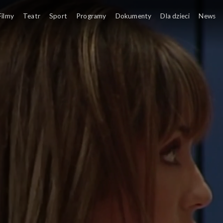
Mia odkrywa, że ​​ktoś obwinia Mi
Filmy
Teatr
Sport
Programy
Dokumenty
Dla dzieci
News