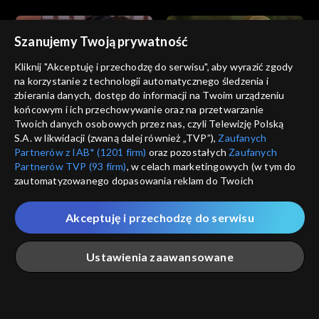
Szanujemy Twoją prywatność
Kliknij "Akceptuję i przechodzę do serwisu", aby wyrazić zgody
na korzystanie z technologii automatycznego śledzenia i
zbierania danych, dostęp do informacji na Twoim urządzeniu
Zbuntowani
Zbuntowani
końcowym i ich przechowywanie oraz na przetwarzanie
odc. 290
odc. 289
Twoich danych osobowych przez nas, czyli Telewizję Polską
S.A. w likwidacji (zwaną dalej również „TVP”),
Zaufanych
Partnerów z IAB* (1201 firm)
oraz pozostałych
Zaufanych
Partnerów TVP (93 firm)
, w celach marketingowych (w tym do
zautomatyzowanego dopasowania reklam do Twoich
zainteresowań i mierzenia ich skuteczności) i pozostałych,
które wskazujemy poniżej, a także zgody na udostępnianie
Akceptuję i przechodzę do serwisu
przez nas identyfikatora PPID do Google.
Zbuntowani
Zbuntowani
odc. 288
odc. 287
Twoje dane osobowe zbierane podczas odwiedzania przez
Ustawienia zaawansowane
Ciebie naszych
poszczególnych serwisów
zwanych dalej
„Portalem”, w tym informacje zapisywane za pomocą
technologii takich jak: pliki cookie, sygnalizatory WWW lub
innych podobnych technologii umożliwiających świadczenie
Główna
Szukaj
Moja lista
Na żywo
Więcej
dopasowanych i bezpiecznych usług, personalizację treści