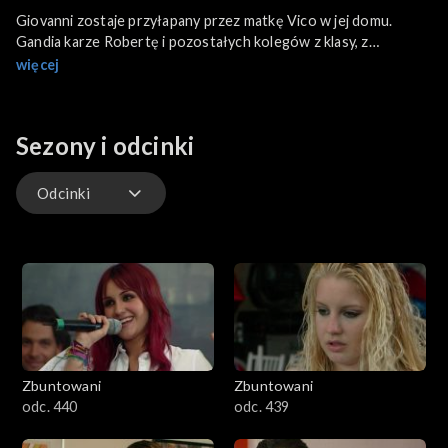
Giovanni zostaje przyłapany przez matkę Vico w jej domu.
Gandia karze Robertę i pozostałych kolegów z klasy, z
wyjątkiem Lupity. Diego rozmyśla nad tym, co powiedział mu
więcej
León. Niektóre dziewczyny uważają, że Pilar jest kapusiem.
Sezony i odcinki
Odcinki
Odcinki
Zbuntowani
Zbuntowani
odc. 440
odc. 439