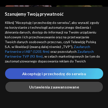
Szanujemy Twoją prywatność
Kliknij "Akceptuję i przechodzę do serwisu", aby wyrazić zgody
na korzystanie z technologii automatycznego śledzenia i
zbierania danych, dostęp do informacji na Twoim urządzeniu
Zbuntowani
Zbuntowani
końcowym i ich przechowywanie oraz na przetwarzanie
odc. 290
odc. 289
Twoich danych osobowych przez nas, czyli Telewizję Polską
S.A. w likwidacji (zwaną dalej również „TVP”),
Zaufanych
Partnerów z IAB* (1201 firm)
oraz pozostałych
Zaufanych
Partnerów TVP (93 firm)
, w celach marketingowych (w tym do
zautomatyzowanego dopasowania reklam do Twoich
zainteresowań i mierzenia ich skuteczności) i pozostałych,
które wskazujemy poniżej, a także zgody na udostępnianie
Akceptuję i przechodzę do serwisu
przez nas identyfikatora PPID do Google.
Zbuntowani
Zbuntowani
odc. 288
odc. 287
Twoje dane osobowe zbierane podczas odwiedzania przez
Ustawienia zaawansowane
Ciebie naszych
poszczególnych serwisów
zwanych dalej
„Portalem”, w tym informacje zapisywane za pomocą
technologii takich jak: pliki cookie, sygnalizatory WWW lub
innych podobnych technologii umożliwiających świadczenie
Główna
Szukaj
Moja lista
Na żywo
Więcej
dopasowanych i bezpiecznych usług, personalizację treści