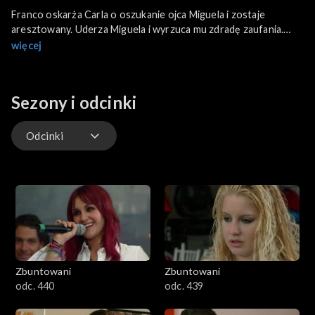
Franco oskarża Carla o oszukanie ojca Miguela i zostaje
aresztowany. Uderza Miguela i wyrzuca mu zdradę zaufania.
Gastón ujawnia Miguelowi, że jego ojciec nie zginął w wypadku.
więcej
Sezony i odcinki
Odcinki
Odcinki
Zbuntowani
Zbuntowani
odc. 440
odc. 439