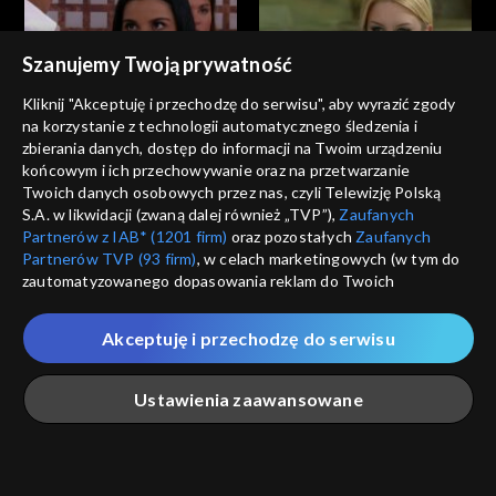
Szanujemy Twoją prywatność
Kliknij "Akceptuję i przechodzę do serwisu", aby wyrazić zgody
Zbuntowani
Zbuntowani
na korzystanie z technologii automatycznego śledzenia i
odc. 290
odc. 289
zbierania danych, dostęp do informacji na Twoim urządzeniu
końcowym i ich przechowywanie oraz na przetwarzanie
Twoich danych osobowych przez nas, czyli Telewizję Polską
S.A. w likwidacji (zwaną dalej również „TVP”),
Zaufanych
Partnerów z IAB* (1201 firm)
oraz pozostałych
Zaufanych
Partnerów TVP (93 firm)
, w celach marketingowych (w tym do
zautomatyzowanego dopasowania reklam do Twoich
zainteresowań i mierzenia ich skuteczności) i pozostałych,
Zbuntowani
Zbuntowani
które wskazujemy poniżej, a także zgody na udostępnianie
odc. 288
odc. 287
Akceptuję i przechodzę do serwisu
przez nas identyfikatora PPID do Google.
Twoje dane osobowe zbierane podczas odwiedzania przez
Ustawienia zaawansowane
Ciebie naszych
poszczególnych serwisów
zwanych dalej
„Portalem”, w tym informacje zapisywane za pomocą
technologii takich jak: pliki cookie, sygnalizatory WWW lub
innych podobnych technologii umożliwiających świadczenie
Główna
Szukaj
Moja lista
Na żywo
Więcej
dopasowanych i bezpiecznych usług, personalizację treści