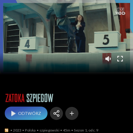
Zatoka szpiegów
ODTWÓRZ
2023
Polska
szpiegowski
45m
Sezon 1, odc. 9