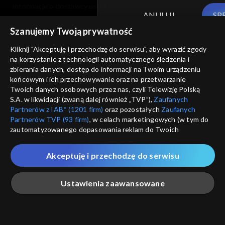
informacje o dostawcy usług
ANULUJ
SP
Szanujemy Twoją prywatność
Kliknij "Akceptuję i przechodzę do serwisu", aby wyrazić zgody
na korzystanie z technologii automatycznego śledzenia i
zbierania danych, dostęp do informacji na Twoim urządzeniu
końcowym i ich przechowywanie oraz na przetwarzanie
Twoich danych osobowych przez nas, czyli Telewizję Polską
S.A. w likwidacji (zwaną dalej również „TVP”),
Zaufanych
Partnerów z IAB* (1201 firm)
oraz pozostałych
Zaufanych
Partnerów TVP (93 firm)
, w celach marketingowych (w tym do
zautomatyzowanego dopasowania reklam do Twoich
zainteresowań i mierzenia ich skuteczności) i pozostałych,
które wskazujemy poniżej, a także zgody na udostępnianie
Akceptuję i przechodzę do serwisu
przez nas identyfikatora PPID do Google.
Twoje dane osobowe zbierane podczas odwiedzania przez
Ustawienia zaawansowane
Ciebie naszych
poszczególnych serwisów
zwanych dalej
„Portalem”, w tym informacje zapisywane za pomocą
technologii takich jak: pliki cookie, sygnalizatory WWW lub
innych podobnych technologii umożliwiających świadczenie
Główna
Szukaj
Moja lista
Na żywo
Więcej
dopasowanych i bezpiecznych usług, personalizację treści