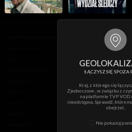
© 2026 Telewizja Polska S.A. w likwidacji
regulamin serwisu
cennik
GEOLOKALIZ
polityka prywatności
ŁĄCZYSZ SIĘ SPOZA 
moje zgody
Kraj, z którego się łączys
Zjednoczone , w związku z czy
pomoc
na platformie TVP VOD
nieodstępna. Sprawdź, które m
kontakt
obejrzeć.
voucher
Nie pokazuj pon
dostępność