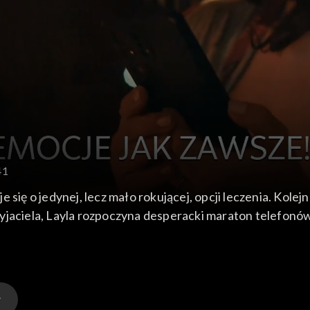
41
 się o jedynej, lecz mało rokującej, opcji leczenia. Kolej
yjaciela, Layla rozpoczyna desperacki maraton telefonów
m w urzędzie zjawia się Arczi, który wszczyna awanturę i
gresję