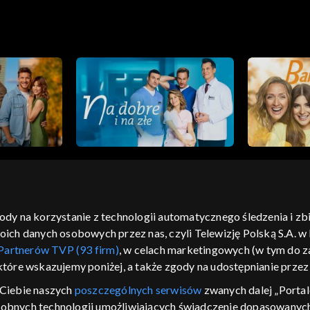
gody na korzystanie z technologii automatycznego śledzenia i z
h danych osobowych przez nas, czyli Telewizję Polską S.A. w l
moje zgody
pomoc
kontakt
voucher
dostępno
Partnerów TVP (93 firm)
, w celach marketingowych (w tym do
CJA
 które wskazujemy poniżej, a także zgody na udostępnianie prze
LSKI
Ciebie naszych
poszczególnych serwisów
zwanych dalej „Portal
dobnych technologii umożliwiających świadczenie dopasowanych i
y Zjednoczone ,