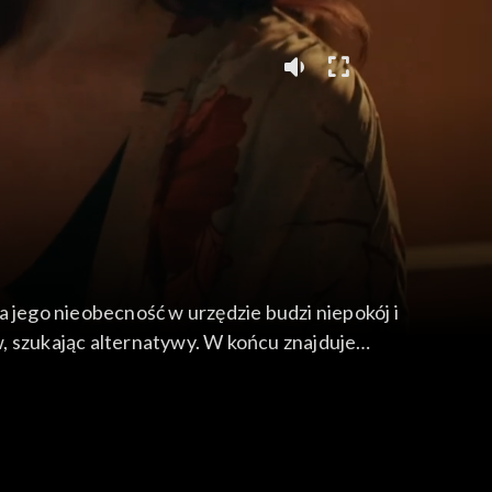
na jego nieobecność w urzędzie budzi niepokój i
, szukając alternatywy. W końcu znajduje
 żąda spotkania z Renatą. Pracownicy urzędu i