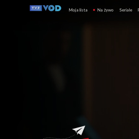
Zaraz wracam
Moja lista
Na żywo
Seriale