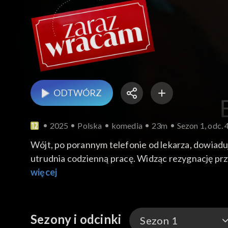
ODTWÓRZ
2025
Polska
komedia
23m
Sezon 1, odc. 
Wójt, po porannym telefonie od lekarza, dowiaduje
utrudnia codzienną pracę. Widząc rezygnację prz
rozwiązanie, które daje promyk nadziei. Tymczase
więcej
wezwana na miejsce policja szybko studzą jego a
Sezony i odcinki
Sezon 1