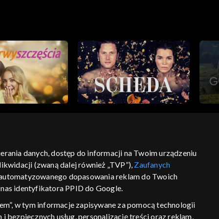
bierania danych, dostęp do informacji na Twoim urządzeniu
ikwidacji (zwaną dalej również „TVP”),
Zaufanych
ść
informacje o dostawcy usług
 zautomatyzowanego dopasowania reklam do Twoich
z nas identyfikatora PPID do Google.
em”, w tym informacje zapisywane za pomocą technologii
 bezpiecznych usług, personalizację treści oraz reklam,