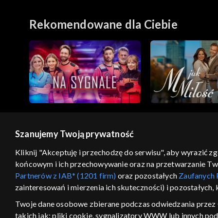
Rekomendowane dla Ciebie
Szanujemy Twoją prywatność
© 2026 Telewizja Polska S.A. w likwidacji
Kliknij "Akceptuję i przechodzę do serwisu", aby wyrazić z
końcowym i ich przechowywanie oraz na przetwarzanie Twoic
regulamin serwisu
cennik
polityka prywatności
Partnerów z IAB* (1201 firm)
oraz pozostałych
Zaufanych 
GEOLOKALIZA
zainteresowań i mierzenia ich skuteczności) i pozostałych,
ŁĄCZYSZ SIĘ SPOZA PO
Twoje dane osobowe zbierane podczas odwiedzania przez 
takich jak: pliki cookie, sygnalizatory WWW lub innych po
Kraj, z którego się łączysz, to Stan