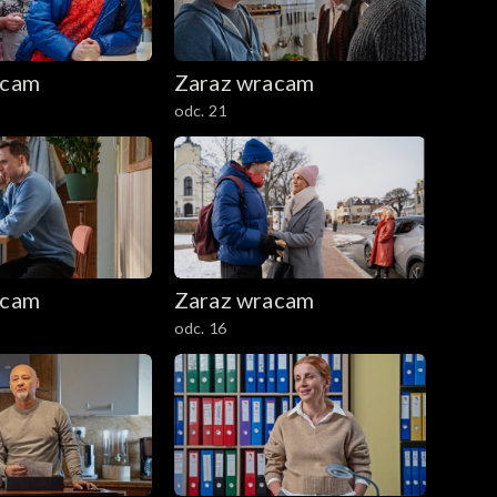
acam
Zaraz wracam
odc. 21
acam
Zaraz wracam
odc. 16