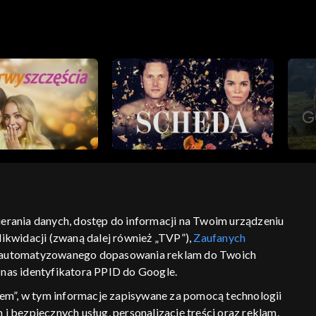
bierania danych, dostęp do informacji na Twoim urządzeniu
ikwidacji (zwaną dalej również „TVP”),
Zaufanych
ść
informacje o dostawcy usług
 zautomatyzowanego dopasowania reklam do Twoich
z nas identyfikatora PPID do Google.
em”, w tym informacje zapisywane za pomocą technologii
 bezpiecznych usług, personalizację treści oraz reklam,