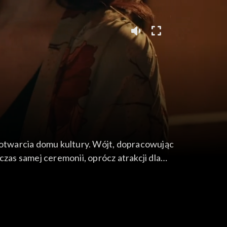
otwarcia domu kultury. Wójt, dopracowując
zas samej ceremonii, oprócz atrakcji dla
również ze swoimi rodzicami i po tej rozmowie
 przemówienie, dzieje się coś, co może zmienić