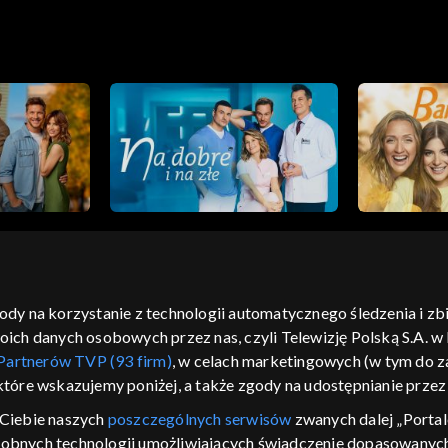
gody na korzystanie z technologii automatycznego śledzenia i z
h danych osobowych przez nas, czyli Telewizję Polską S.A. w l
moje zgody
pomoc
kontakt
voucher
dostępno
Partnerów TVP (93 firm)
, w celach marketingowych (w tym do
CJA
 które wskazujemy poniżej, a także zgody na udostępnianie prze
LSKI
Ciebie naszych
poszczególnych serwisów
zwanych dalej „Portal
dobnych technologii umożliwiających świadczenie dopasowanych i
y Zjednoczone ,