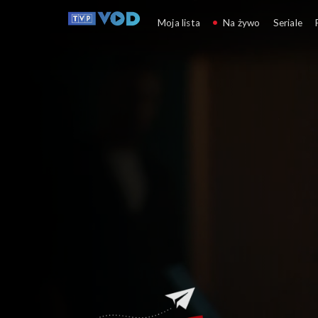
Zaraz wracam
Moja lista
Na żywo
Seriale