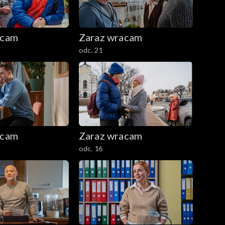
acam
Zaraz wracam
odc. 21
acam
Zaraz wracam
odc. 16