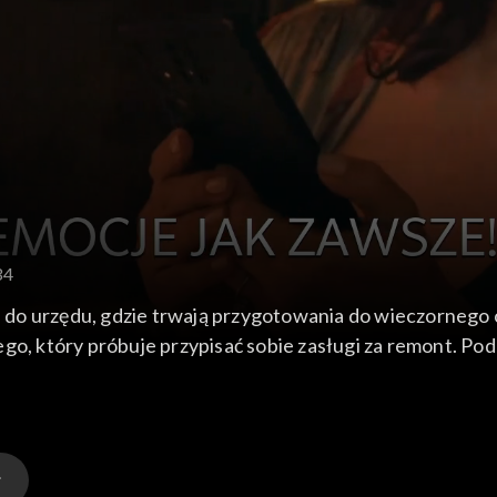
34
do urzędu, gdzie trwają przygotowania do wieczornego 
go, który próbuje przypisać sobie zasługi za remont. Podc
arią a Anną dotycząca ich pocałunku. Maria spotyka się 
ślnie. Jednak w momencie, gdy Wójt wygłasza poruszające