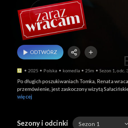
ODTWÓRZ
2025
Polska
komedia
25m
Sezon 1, odc. 
Po długich poszukiwaniach Tomka, Renata wraca 
przemówienie, jest zaskoczony wizytą Sałacińskie
mieszkańców, ma miejsce ważna rozmowa między M
więcej
wydaje się, że wszystko w końcu układa się pomy
sposób, w jaki postrzegają go inni.
Sezony i odcinki
Sezon 1