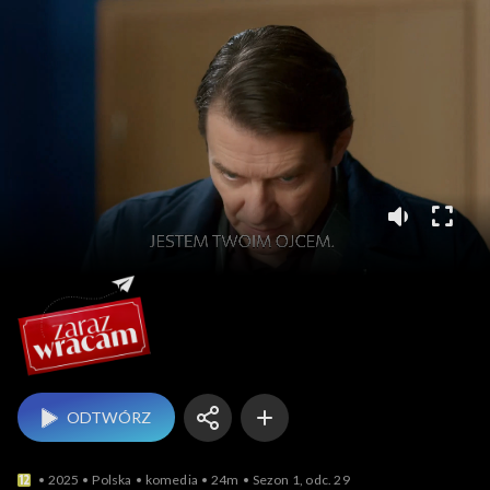
Zaraz wracam
ODTWÓRZ
2025
Polska
komedia
24m
Sezon 1, odc. 29