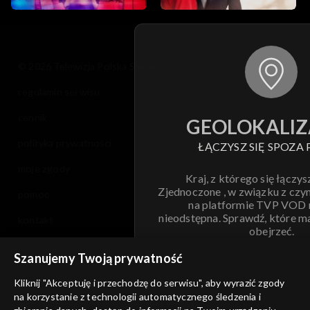
© 2026 Telewizja Polska S.A. w likwidacji
regulamin serwisu
cennik
GEOLOKALIZ
polityka prywatności
ŁĄCZYSZ SIĘ SPOZA 
moje zgody
Kraj, z którego się łączys
Zjednoczone , w związku z czy
pomoc
na platformie TVP VOD
nieodstępna. Sprawdź, które m
kontakt
obejrzeć.
voucher
Szanujemy Twoją prywatność
Nie pokazuj pon
dostępność
Kliknij "Akceptuję i przechodzę do serwisu", aby wyrazić zgody
informacje o dostawcy usług
na korzystanie z technologii automatycznego śledzenia i
ANULUJ
SP