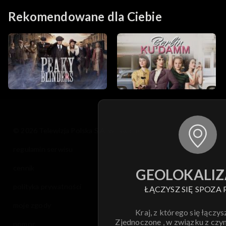
Rekomendowane dla Ciebie
© 2026 Telewizja Polska S.A. w likwidacji
regulamin serwisu
cennik
GEOLOKALIZ
polityka prywatności
ŁĄCZYSZ SIĘ SPOZA 
moje zgody
Kraj, z którego się łączys
Zjednoczone , w związku z czy
pomoc