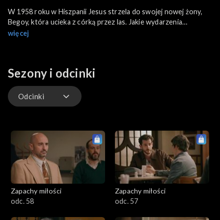
W 1958 roku w Hiszpanii Jesus strzela do swojej nowej żony,
Begoy, która ucieka z córką przez las. Jakie wydarzenia
doprowadziły Jesusa do zwrócenia się przeciwko własnej
więcej
rodzinie?
Sezony i odcinki
Odcinki
Odcinki
Zapachy miłości
Zapachy miłości
odc. 58
odc. 57