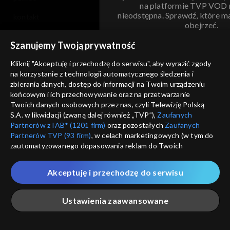
na platformie TVP VOD
nieodstępna. Sprawdź, które m
kontakt
obejrzeć.
voucher
Szanujemy Twoją prywatność
Nie pokazuj pon
dostępność
Kliknij "Akceptuję i przechodzę do serwisu", aby wyrazić zgody
informacje o dostawcy usług
na korzystanie z technologii automatycznego śledzenia i
ANULUJ
SP
zbierania danych, dostęp do informacji na Twoim urządzeniu
końcowym i ich przechowywanie oraz na przetwarzanie
Twoich danych osobowych przez nas, czyli Telewizję Polską
S.A. w likwidacji (zwaną dalej również „TVP”),
Zaufanych
Partnerów z IAB* (1201 firm)
oraz pozostałych
Zaufanych
Partnerów TVP (93 firm)
, w celach marketingowych (w tym do
zautomatyzowanego dopasowania reklam do Twoich
zainteresowań i mierzenia ich skuteczności) i pozostałych,
które wskazujemy poniżej, a także zgody na udostępnianie
Akceptuję i przechodzę do serwisu
przez nas identyfikatora PPID do Google.
Twoje dane osobowe zbierane podczas odwiedzania przez
Ustawienia zaawansowane
Ciebie naszych
poszczególnych serwisów
zwanych dalej
„Portalem”, w tym informacje zapisywane za pomocą
technologii takich jak: pliki cookie, sygnalizatory WWW lub