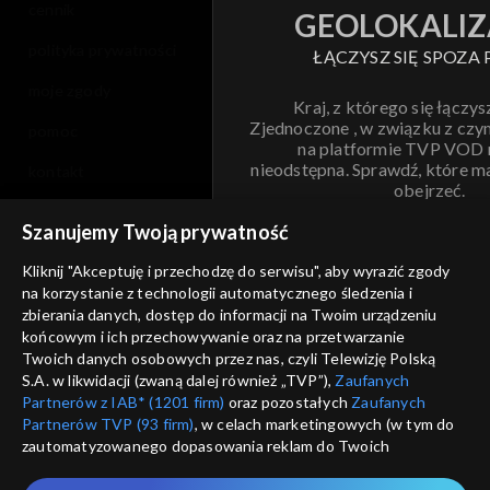
cennik
GEOLOKALIZ
polityka prywatności
ŁĄCZYSZ SIĘ SPOZA 
moje zgody
Kraj, z którego się łączys
Zjednoczone , w związku z czy
pomoc
na platformie TVP VOD
nieodstępna. Sprawdź, które m
kontakt
obejrzeć.
voucher
Szanujemy Twoją prywatność
Nie pokazuj pon
dostępność
Kliknij "Akceptuję i przechodzę do serwisu", aby wyrazić zgody
na korzystanie z technologii automatycznego śledzenia i
informacje o dostawcy usług
ANULUJ
SP
zbierania danych, dostęp do informacji na Twoim urządzeniu
końcowym i ich przechowywanie oraz na przetwarzanie
Twoich danych osobowych przez nas, czyli Telewizję Polską
S.A. w likwidacji (zwaną dalej również „TVP”),
Zaufanych
Partnerów z IAB* (1201 firm)
oraz pozostałych
Zaufanych
Partnerów TVP (93 firm)
, w celach marketingowych (w tym do
zautomatyzowanego dopasowania reklam do Twoich
zainteresowań i mierzenia ich skuteczności) i pozostałych,
które wskazujemy poniżej, a także zgody na udostępnianie