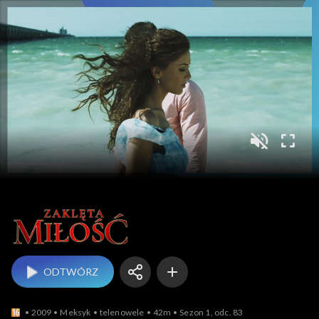
Zaklęta miłość
ODTWÓRZ
2009
Meksyk
telenowele
42m
Sezon 1, odc. 83