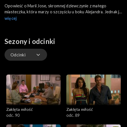
Opowieść o Marii Jose, skromnej dziewczynie z małego
miasteczka, która marzy o szczęściu u boku Alejandra. Jednak jej
życie zmienia się nieoczekiwanie, gdy poznaje prawdę o
więcej
ukochanym.
Sezony i odcinki
Odcinki
Odcinki
Zaklęta miłość
Zaklęta miłość
odc. 90
odc. 89