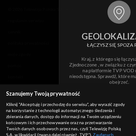
© 2026 Telewizja Polska S.A. w likwidacji
regulamin serwisu
cennik
GEOLOKALIZ
polityka prywatności
ŁĄCZYSZ SIĘ SPOZA 
moje zgody
Kraj, z którego się łączys
Zjednoczone , w związku z czy
pomoc
na platformie TVP VOD
nieodstępna. Sprawdź, które m
kontakt
obejrzeć.
voucher
Szanujemy Twoją prywatność
Nie pokazuj pon
dostępność
Kliknij "Akceptuję i przechodzę do serwisu", aby wyrazić zgody
na korzystanie z technologii automatycznego śledzenia i
informacje o dostawcy usług
ANULUJ
SP
zbierania danych, dostęp do informacji na Twoim urządzeniu
końcowym i ich przechowywanie oraz na przetwarzanie
Twoich danych osobowych przez nas, czyli Telewizję Polską
S.A. w likwidacji (zwaną dalej również „TVP”),
Zaufanych