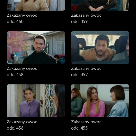
Zakazany owoc
Zakazany owoc
odc. 460
odc. 459
Zakazany owoc
Zakazany owoc
odc. 458
odc. 457
Zakazany owoc
Zakazany owoc
odc. 456
odc. 455