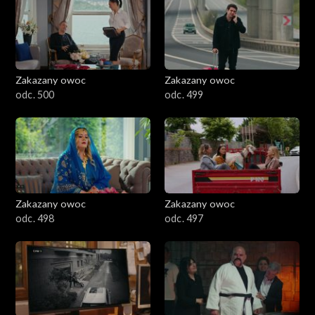
Zakazany owoc
Zakazany owoc
odc. 500
odc. 499
Zakazany owoc
Zakazany owoc
odc. 498
odc. 497