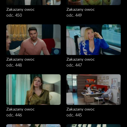
Zakazany owoc
Zakazany owoc
odc. 450
odc. 449
Zakazany owoc
Zakazany owoc
odc. 448
odc. 447
Zakazany owoc
Zakazany owoc
odc. 446
odc. 445