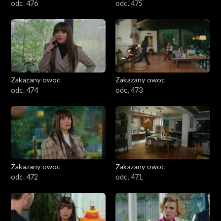
odc. 476
odc. 475
Zakazany owoc
Zakazany owoc
odc. 474
odc. 473
Zakazany owoc
Zakazany owoc
odc. 472
odc. 471