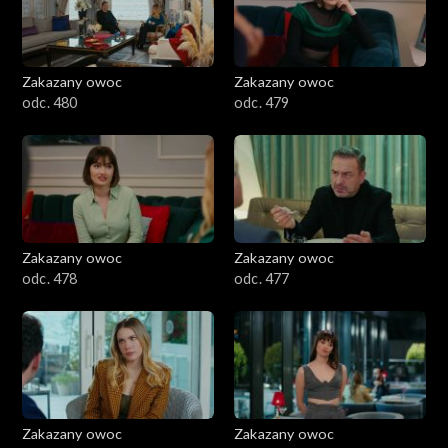
Zakazany owoc
Zakazany owoc
odc. 480
odc. 479
Zakazany owoc
Zakazany owoc
odc. 478
odc. 477
Zakazany owoc
Zakazany owoc