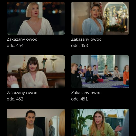
Zakazany owoc
Zakazany owoc
odc. 454
odc. 453
Zakazany owoc
Zakazany owoc
odc. 452
odc. 451