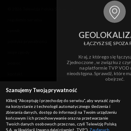
© 2026 Telewizja Polska S.A. w likwidacji
regulamin serwisu
cennik
GEOLOKALIZ
polityka prywatności
ŁĄCZYSZ SIĘ SPOZA 
moje zgody
Kraj, z którego się łączys
Zjednoczone , w związku z czy
pomoc
na platformie TVP VOD
nieodstępna. Sprawdź, które m
kontakt
obejrzeć.
voucher
Szanujemy Twoją prywatność
Nie pokazuj pon
dostępność
Kliknij "Akceptuję i przechodzę do serwisu", aby wyrazić zgody
na korzystanie z technologii automatycznego śledzenia i
informacje o dostawcy usług
ANULUJ
SP
zbierania danych, dostęp do informacji na Twoim urządzeniu
końcowym i ich przechowywanie oraz na przetwarzanie
Twoich danych osobowych przez nas, czyli Telewizję Polską
S.A. w likwidacji (zwaną dalej również „TVP”),
Zaufanych