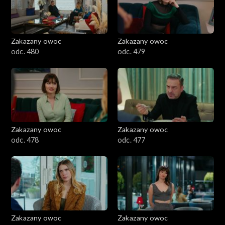
Zakazany owoc
Zakazany owoc
odc. 480
odc. 479
Zakazany owoc
Zakazany owoc
odc. 478
odc. 477
Zakazany owoc
Zakazany owoc