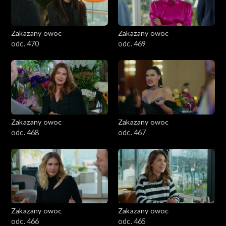
Zakazany owoc
Zakazany owoc
odc. 470
odc. 469
Zakazany owoc
Zakazany owoc
odc. 468
odc. 467
Zakazany owoc
Zakazany owoc
odc. 466
odc. 465