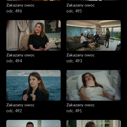
Zakazany owoc
Zakazany owoc
odc. 496
odc. 495
Zakazany owoc
Zakazany owoc
odc. 494
odc. 493
Zakazany owoc
Zakazany owoc
odc. 492
odc. 491