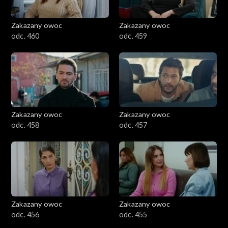
Zakazany owoc
Zakazany owoc
odc. 460
odc. 459
Zakazany owoc
Zakazany owoc
odc. 458
odc. 457
Zakazany owoc
Zakazany owoc
odc. 456
odc. 455