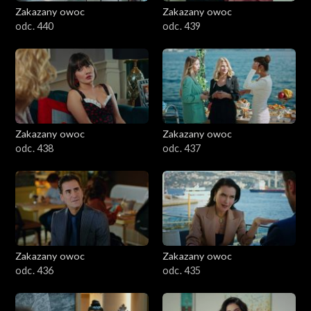
Zakazany owoc
Zakazany owoc
odc. 440
odc. 439
Zakazany owoc
Zakazany owoc
odc. 438
odc. 437
Zakazany owoc
Zakazany owoc
odc. 436
odc. 435