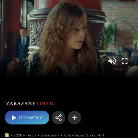
Zakazany owoc
ODTWÓRZ
2020
Turcja
telenowele
43m
Sezon 1, odc. 471