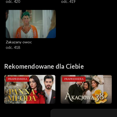
odc. 420
odc. 419
Zakazany owoc
odc. 418
Rekomendowane dla Ciebie
PRAPREMIERA
PRAPREMIERA