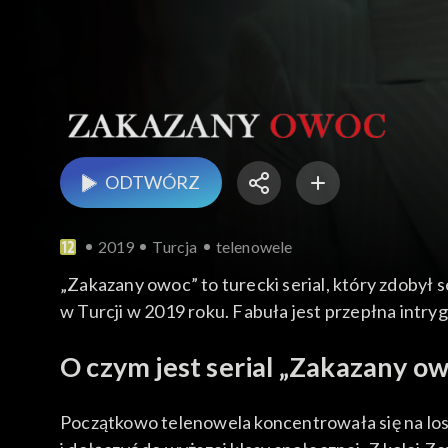
ODTWÓRZ
2019
Turcja
telenowele
„Zakazany owoc” to turecki serial, który zdobył
w Turcji w 2019 roku. Fabuła jest przepłna intr
O czym jest serial „Zakazany o
Początkowo telenowela koncentrowała się na losac