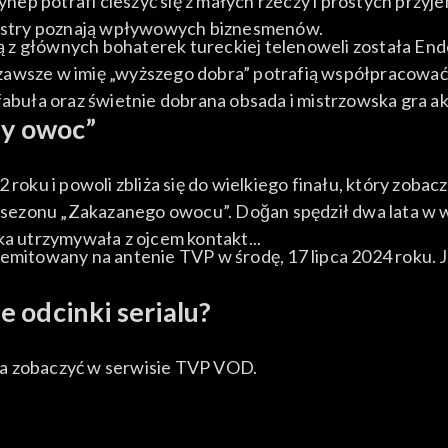
ynep potrafi cieszyć się z małych rzeczy i prostych przyje
siostry poznają wpływowych biznesmenów.
dną z głównych bohaterek tureckiej telenoweli została End
le zawsze w imię „wyższego dobra” potrafią współpracować
fabuła oraz świetnie dobrana obsada i mistrzowska gra a
ny owoc”
022 roku i powoli zbliża się do wielkiego finału, który zob
o sezonu „Zakazanego owocu”. Doğan spędził dwa lata w wię
ka utrzymywała z ojcem kontakt...
emitowany na antenie TVP w środę, 17 lipca 2024 roku. Jak
 odcinki serialu?
na zobaczyć w serwisie TVP VOD.