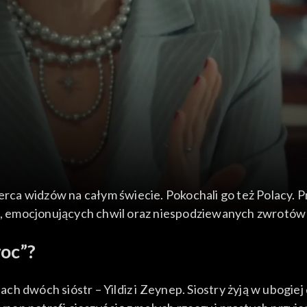
 serca widzów na całym świecie. Pokochali go też Polacy.
yg, emocjonujących chwil oraz niespodziewanych zwrotów 
woc”?
h dwóch sióstr – Yildiz i Zeynep. Siostry żyją w ubogiej 