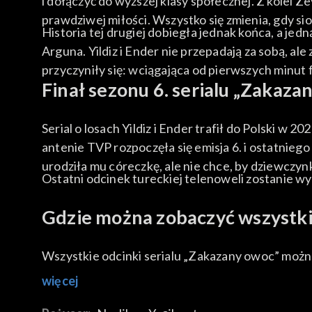
i dołączyć do wyższej klasy społecznej. Z kolei Ze
prawdziwej miłości. Wszystko się zmienia, gdy 
Historia tej drugiej dobiegła jednak końca, a je
Arguna. Yildiz i Ender nie przepadają za sobą, a
przyczyniły się: wciągająca od pierwszych minut 
Finał sezonu 6. serialu „Zakaza
Serial o losach Yildiz i Ender trafił do Polski w 2
antenie TVP rozpoczęła się emisja 6. i ostatnieg
urodziła mu córeczkę, ale nie chce, by dziewczyn
Ostatni odcinek tureckiej telenoweli zostanie wy
Gdzie można zobaczyć wszystkie
Wszystkie odcinki serialu „Zakazany owoc” moż
więcej