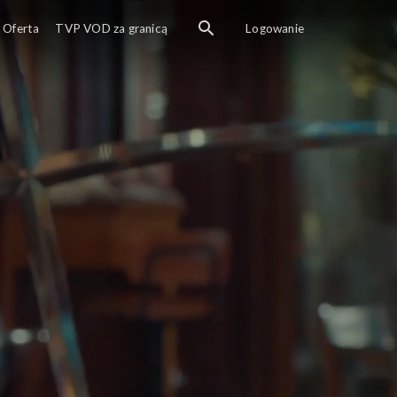
Yildiz i Zeynep to dwie mieszkaj
Oferta
TVP VOD za granicą
Logowanie