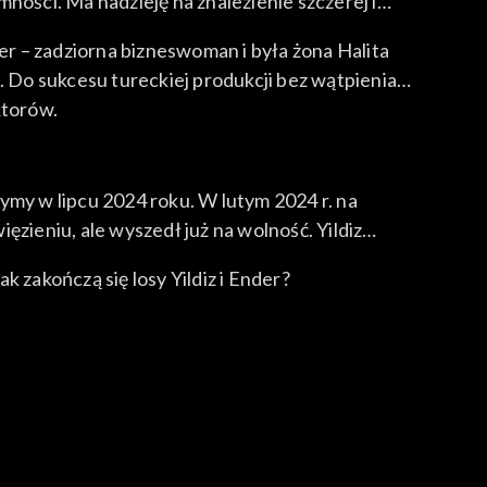
mności. Ma nadzieję na znalezienie szczerej i
er – zadziorna bizneswoman i była żona Halita
. Do sukcesu tureckiej produkcji bez wątpienia
ktorów.
aczymy w lipcu 2024 roku. W lutym 2024 r. na
zieniu, ale wyszedł już na wolność. Yildiz
 zakończą się losy Yildiz i Ender?