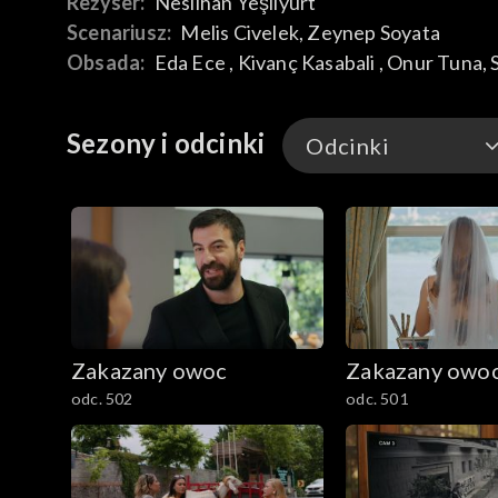
Reżyser:
Neslihan Yeşilyurt
Scenariusz:
Melis Civelek
, 
Zeynep Soyata
Obsada:
Eda Ece
, 
Kivanç Kasabali
, 
Onur Tuna
, 
Sezony i odcinki
Odcinki
Odcinki
Zakazany owoc
Zakazany owo
odc. 502
odc. 501