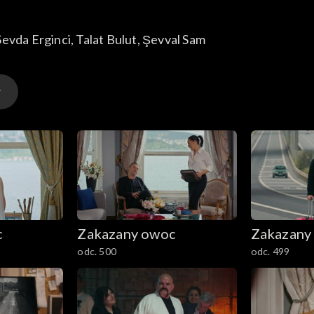
Sevda Erginci
, 
Talat Bulut
, 
Şevval Sam
c
Zakazany owoc
Zakazany
odc. 500
odc. 499