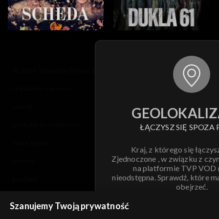
© 2026 Telewizja Polska S.A. w likwidacji
regulamin serwisu
cennik
GEOLOKALIZ
polityka prywatności
ŁĄCZYSZ SIĘ SPOZA 
moje zgody
Kraj, z którego się łączys
Zjednoczone , w związku z czy
pomoc
na platformie TVP VOD
nieodstępna. Sprawdź, które m
kontakt
obejrzeć.
voucher
Szanujemy Twoją prywatność
Nie pokazuj pon
dostępność