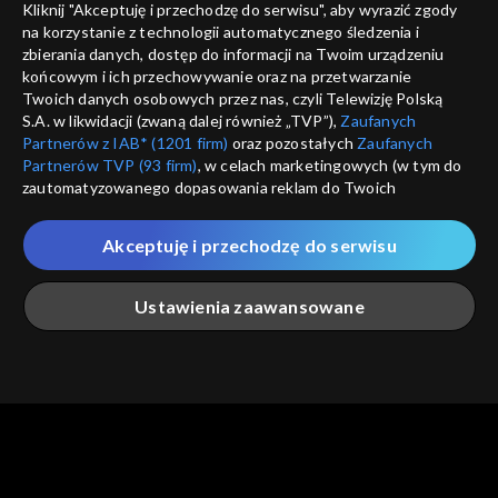
Kliknij "Akceptuję i przechodzę do serwisu", aby wyrazić zgody
informacje o dostawcy usług
na korzystanie z technologii automatycznego śledzenia i
ANULUJ
SP
zbierania danych, dostęp do informacji na Twoim urządzeniu
końcowym i ich przechowywanie oraz na przetwarzanie
Twoich danych osobowych przez nas, czyli Telewizję Polską
S.A. w likwidacji (zwaną dalej również „TVP”),
Zaufanych
Partnerów z IAB* (1201 firm)
oraz pozostałych
Zaufanych
Partnerów TVP (93 firm)
, w celach marketingowych (w tym do
zautomatyzowanego dopasowania reklam do Twoich
zainteresowań i mierzenia ich skuteczności) i pozostałych,
które wskazujemy poniżej, a także zgody na udostępnianie
Akceptuję i przechodzę do serwisu
przez nas identyfikatora PPID do Google.
Twoje dane osobowe zbierane podczas odwiedzania przez
Ustawienia zaawansowane
Ciebie naszych
poszczególnych serwisów
zwanych dalej
„Portalem”, w tym informacje zapisywane za pomocą
technologii takich jak: pliki cookie, sygnalizatory WWW lub
innych podobnych technologii umożliwiających świadczenie
Główna
Szukaj
Moja lista
Na żywo
Więcej
dopasowanych i bezpiecznych usług, personalizację treści
oraz reklam, udostępnianie funkcji mediów społecznościowych
oraz analizowanie ruchu w Internecie.
Twoje dane osobowe zbierane podczas odwiedzania przez