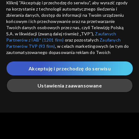
Kliknij "Akceptuję i przechodzę do serwisu", aby wyrazić zgody
informacje o dostawcy usług
na korzystanie z technologii automatycznego śledzenia i
ANULUJ
SP
zbierania danych, dostęp do informacji na Twoim urządzeniu
końcowym i ich przechowywanie oraz na przetwarzanie
Twoich danych osobowych przez nas, czyli Telewizję Polską
S.A. w likwidacji (zwaną dalej również „TVP”),
Zaufanych
Partnerów z IAB* (1201 firm)
oraz pozostałych
Zaufanych
Partnerów TVP (93 firm)
, w celach marketingowych (w tym do
zautomatyzowanego dopasowania reklam do Twoich
zainteresowań i mierzenia ich skuteczności) i pozostałych,
które wskazujemy poniżej, a także zgody na udostępnianie
Akceptuję i przechodzę do serwisu
przez nas identyfikatora PPID do Google.
Twoje dane osobowe zbierane podczas odwiedzania przez
Ustawienia zaawansowane
Ciebie naszych
poszczególnych serwisów
zwanych dalej
„Portalem”, w tym informacje zapisywane za pomocą
technologii takich jak: pliki cookie, sygnalizatory WWW lub
innych podobnych technologii umożliwiających świadczenie
Główna
Szukaj
Moja lista
Na żywo
Więcej
dopasowanych i bezpiecznych usług, personalizację treści
oraz reklam, udostępnianie funkcji mediów społecznościowych
oraz analizowanie ruchu w Internecie.
Twoje dane osobowe zbierane podczas odwiedzania przez