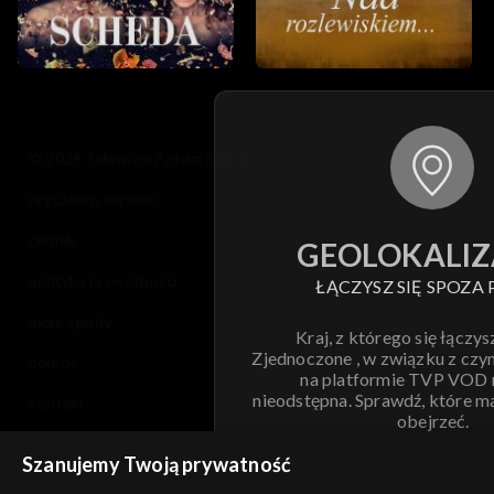
© 2026 Telewizja Polska S.A. w likwidacji
regulamin serwisu
cennik
GEOLOKALIZ
polityka prywatności
ŁĄCZYSZ SIĘ SPOZA 
moje zgody
Kraj, z którego się łączys
Zjednoczone , w związku z czy
pomoc
na platformie TVP VOD
nieodstępna. Sprawdź, które m
kontakt
obejrzeć.
voucher
Szanujemy Twoją prywatność
Nie pokazuj pon
dostępność